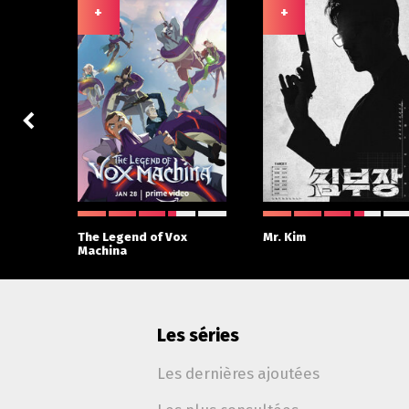
+
+
 With
The Legend of Vox
Mr. Kim
Machina
Les séries
Les dernières ajoutées