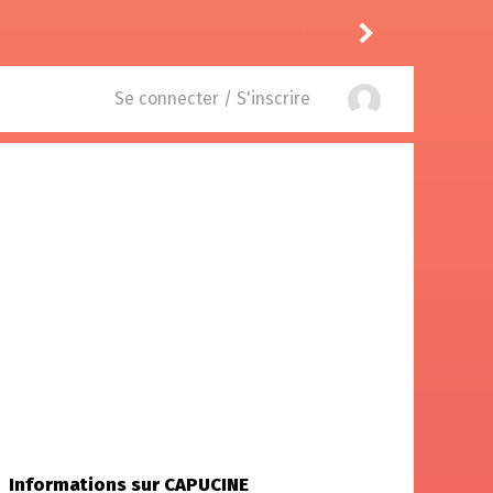
11
à
The Fresh Prince of Bel-Air 6.06
rinker
Se connecter / S'inscrire
Informations sur CAPUCINE