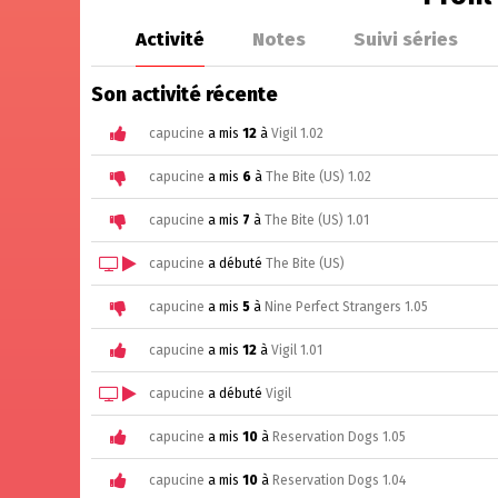
Activité
Notes
Suivi séries
Son activité récente
capucine
a mis
12
à
Vigil 1.02
capucine
a mis
6
à
The Bite (US) 1.02
capucine
a mis
7
à
The Bite (US) 1.01
capucine
a débuté
The Bite (US)
capucine
a mis
5
à
Nine Perfect Strangers 1.05
capucine
a mis
12
à
Vigil 1.01
capucine
a débuté
Vigil
capucine
a mis
10
à
Reservation Dogs 1.05
capucine
a mis
10
à
Reservation Dogs 1.04