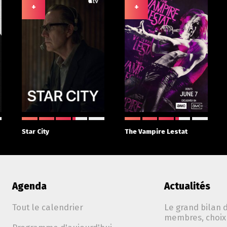
+
+
Star City
The Vampire Lestat
Agenda
Actualités
Tout le calendrier
Le grand bilan d
membres, choix 