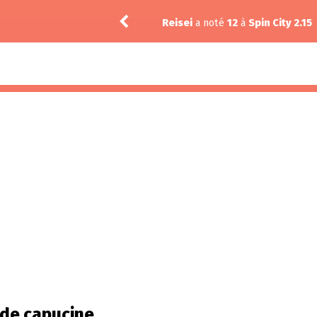
in City 2.15
Vic24
a noté
 de capucine