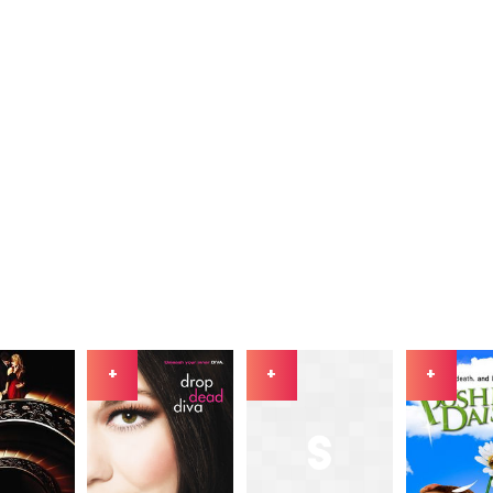
+
+
+