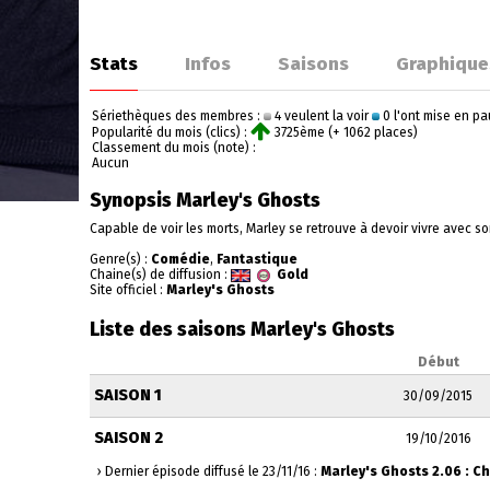
Stats
Infos
Saisons
Graphique
Sériethèques des membres :
4 veulent la voir
0 l'ont mise en p
Popularité du mois (clics) :
3725ème (+ 1062 places)
Classement du mois (note) :
Aucun
Synopsis Marley's Ghosts
Capable de voir les morts, Marley se retrouve à devoir vivre avec so
Genre(s) :
Comédie
,
Fantastique
Chaine(s) de diffusion :
Gold
Site officiel :
Marley's Ghosts
Liste des saisons Marley's Ghosts
Début
SAISON 1
30/09/2015
SAISON 2
19/10/2016
› Dernier épisode diffusé le 23/11/16 :
Marley's Ghosts 2.06 : C