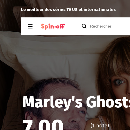
Puda
a laissé un commentaire à
Industr
Le meilleur des séries TV US et internationales
Marley's Ghost
7,00
(
1 note
)