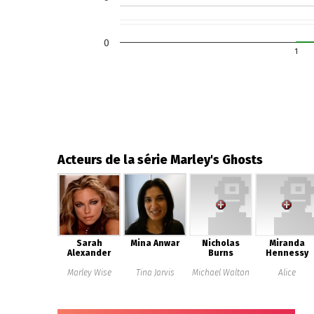
0
1
Acteurs de la série Marley's Ghosts
Sarah
Mina Anwar
Nicholas
Miranda
Alexander
Burns
Hennessy
Marley Wise
Tina Jarvis
Michael Walton
Alice