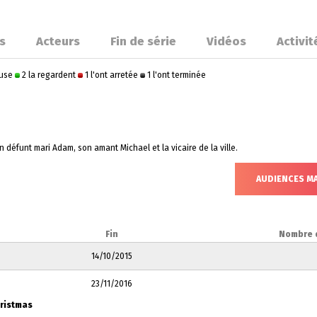
s
Acteurs
Fin de série
Vidéos
Activit
ause
2 la regardent
1 l'ont arretée
1 l'ont terminée
n défunt mari Adam, son amant Michael et la vicaire de la ville.
AUDIENCES M
Fin
Nombre 
14/10/2015
23/11/2016
hristmas