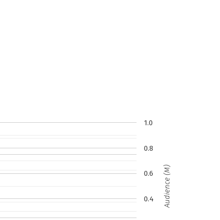
1.0
0.8
Audience (M)
0.6
0.4