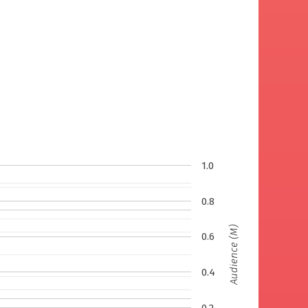
1.0
0.8
Audience (M)
0.6
0.4
0.2