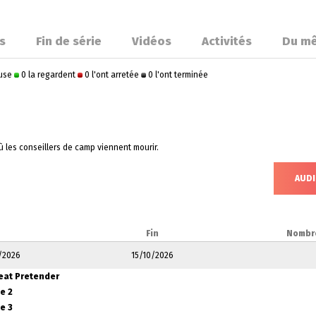
s
Fin de série
Vidéos
Activités
Du m
ause
0 la regardent
0 l'ont arretée
0 l'ont terminée
ù les conseillers de camp viennent mourir.
AUDI
Fin
Nombr
0/2026
15/10/2026
reat Pretender
e 2
e 3