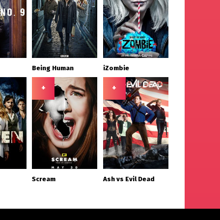
Being Human
iZombie
+
+
Scream
Ash vs Evil Dead