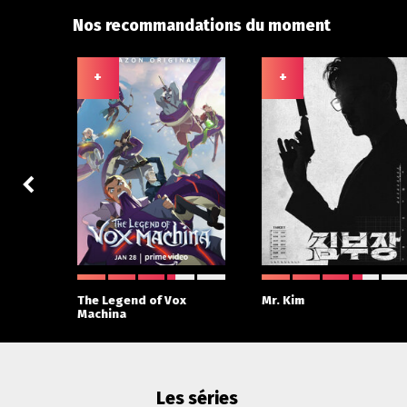
Nos recommandations du moment
+
+
 With
The Legend of Vox
Mr. Kim
Machina
Les séries