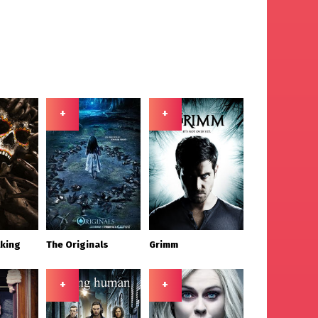
+
+
lking
The Originals
Grimm
+
+