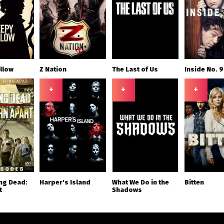
llow
Z Nation
The Last of Us
Inside No. 9
+
+
+
ng Dead:
Harper's Island
What We Do in the
Bitten
t
Shadows