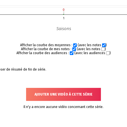
0
0
1
Saisons
Afficher la courbe des moyennes :
(avec les notes
)
Afficher la courbe de mes notes :
(avec les notes
)
Afficher la courbe des audiences :
(avec les audiences
)
ser de résumé de fin de série.
AJOUTER UNE VIDÉO À CETTE SÉRIE
Il n'y a encore aucune vidéo concernant cette série.