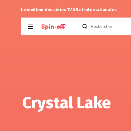
Niclooyd
a noté
13
à
X-Men ’97 2.08
Le meilleur des séries TV US et internationales
Crystal Lake