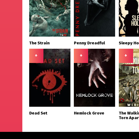
The Strain
Penny Dreadful
Sleepy Ho
+
+
+
Dead Set
Hemlock Grove
The Walki
Torn Apar