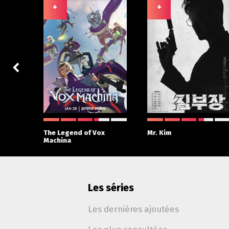
+
+
The Legend of Vox
Mr. Kim
Machina
Les séries
Les dernières ajoutées