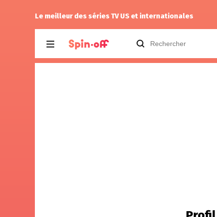
Drannock
a noté
14
à
Stargate SG-1 1.11
Le meilleur des séries TV US et internationales
Profi