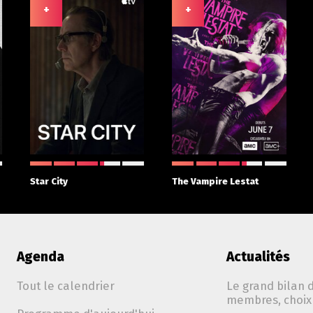
+
+
Star City
The Vampire Lestat
Agenda
Actualités
Tout le calendrier
Le grand bilan d
membres, choix 