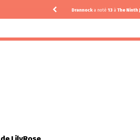
Drannock
a noté
13
à
The Ninth Jedi 1
l de LilyRose