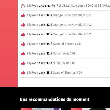
LilyRose
a commenté
[Résultats] Concours : 3 DVD et 2 Blu-R
LilyRose
a mis
12
à
Orange Is the New Black 3.03
LilyRose
a mis
12
à
Orange Is the New Black 3.02
LilyRose
a mis
12
à
Orange Is the New Black 3.01
LilyRose
a mis
14
à
Game of Thrones 5.10
LilyRose
a mis
12
à
Nurse Jackie 7.09
LilyRose
a mis
13
à
Nurse Jackie 7.08
LilyRose
a mis
15
à
Game of Thrones 5.09
Nos recommandations du moment