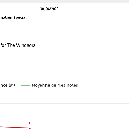
30/04/2023
onation Special
nce (M)
Moyenne de mes notes
11
11