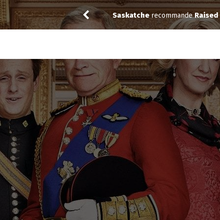
ves (2020)
Saskatche
recommande
Lucky L