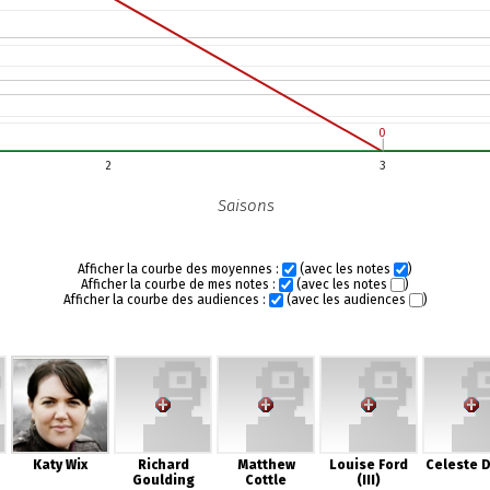
0
0
2
3
Saisons
Afficher la courbe des moyennes :
(avec les notes
)
Afficher la courbe de mes notes :
(avec les notes
)
Afficher la courbe des audiences :
(avec les audiences
)
Katy Wix
Richard
Matthew
Louise Ford
Celeste D
Goulding
Cottle
(III)