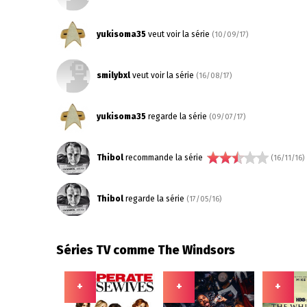
yukisoma35
veut voir la série
(10/09/17)
smilybxl
veut voir la série
(16/08/17)
yukisoma35
regarde la série
(09/07/17)
Thibol
recommande la série
(16/11/16)
Thibol
regarde la série
(17/05/16)
Séries TV comme The Windsors
+
+
+