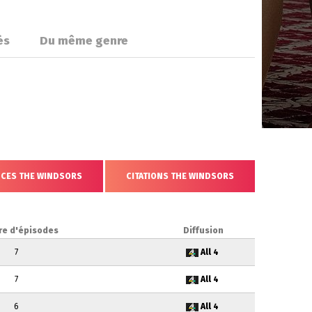
és
Du même genre
NCES THE WINDSORS
CITATIONS THE WINDSORS
e d'épisodes
Diffusion
7
All 4
7
All 4
6
All 4