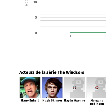
Note
10
5
0
1
Acteurs de la série The Windsors
Harry Enfield
Hugh Skinner
Haydn Gwynne
Morgana
Robinson