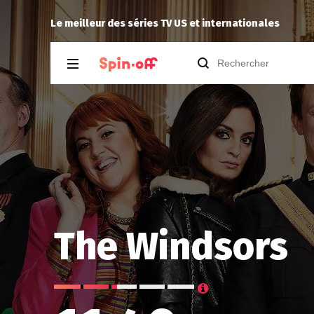
the Universe
Saskatche
recommande
Raised by Wol
Le meilleur des séries TV US et internationales
The Windsors