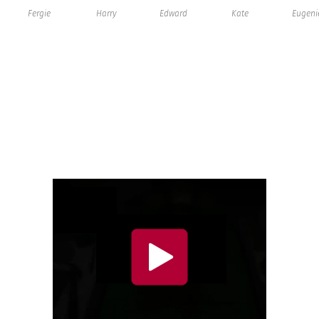
Fergie
Harry
Edward
Kate
Eugeni