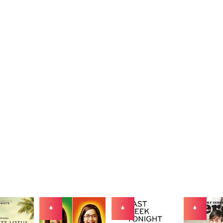
+
+
+