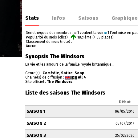
Stats
Infos
Saisons
Graphique
Sériethèques des membres :
1 veulent la voir
1 l'ont mise en p
Popularité du mois (clics) :
1821ème (+ 35 places)
Classement du mois (note) :
Aucun
Synopsis The Windsors
La vie et les amours de la famille royale britannique...
Genre(s) :
Comédie
,
Satire
,
Soap
Chaine(s) de diffusion :
All 4
Site officiel :
The Windsors
Liste des saisons The Windsors
Début
SAISON 1
06/05/2016
SAISON 2
05/07/2017
SAISON 3
25/02/2020