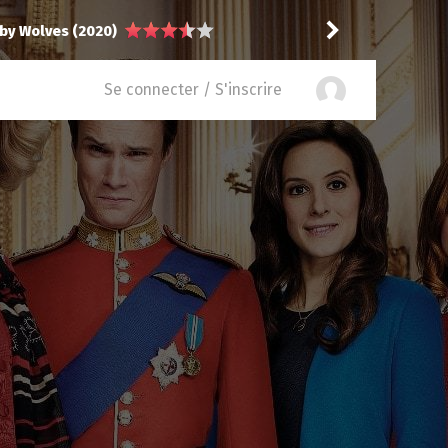
uke (2026)
Saskatche
recommande
Se connecter / S'inscrire