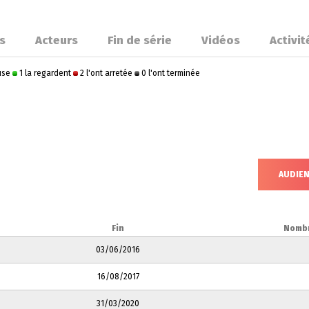
s
Acteurs
Fin de série
Vidéos
Activit
ause
1 la regardent
2 l'ont arretée
0 l'ont terminée
AUDIE
Fin
Nombr
03/06/2016
16/08/2017
31/03/2020