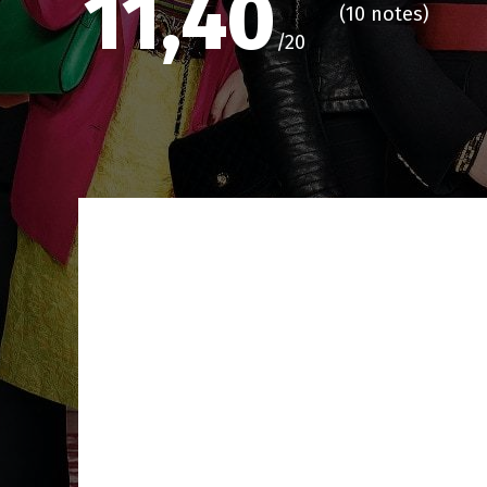
11,40
(
10 notes
)
/20