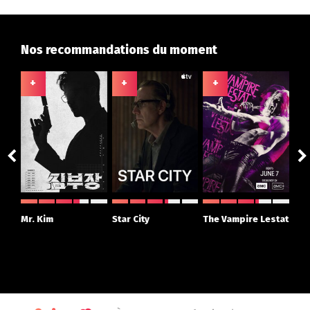
Nos recommandations du moment
+
+
+
+
ght
Mr. Kim
Star City
The Vampire Lestat
Su
r