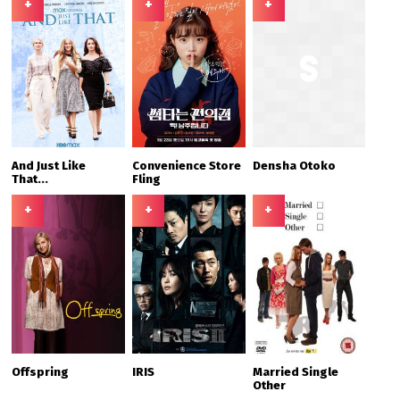
+
+
+
And Just Like
Convenience Store
Densha Otoko
That...
Fling
+
+
+
Offspring
IRIS
Married Single
Other