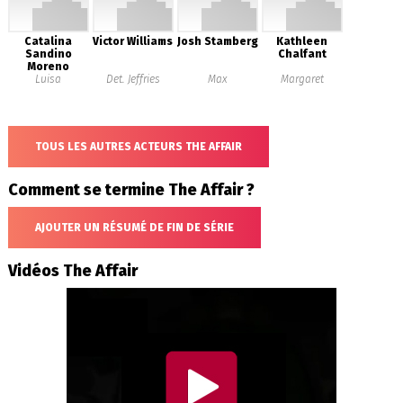
Catalina
Victor Williams
Josh Stamberg
Kathleen
Sandino
Chalfant
Moreno
Luisa
Det. Jeffries
Max
Margaret
TOUS LES AUTRES ACTEURS THE AFFAIR
Comment se termine The Affair ?
AJOUTER UN RÉSUMÉ DE FIN DE SÉRIE
Vidéos The Affair