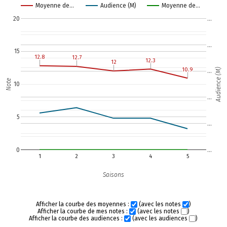
Moyenne de…
Audience (M)
Moyenne de…
20
…
…
15
12.8
12.8
12.7
12.7
12.3
12.3
12
12
10.9
10.9
Audience (M)
…
Note
10
…
5
…
0
…
1
2
3
4
5
Saisons
Afficher la courbe des moyennes :
(avec les notes
)
Afficher la courbe de mes notes :
(avec les notes
)
Afficher la courbe des audiences :
(avec les audiences
)