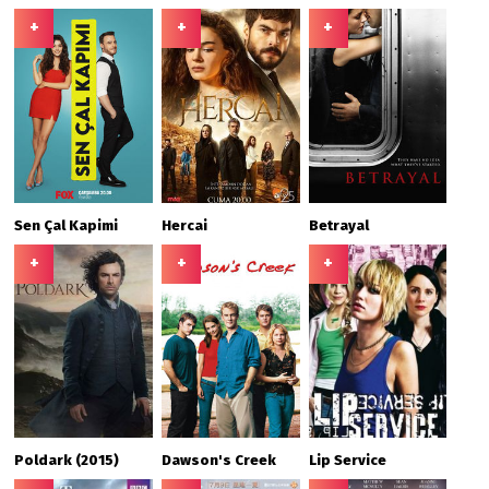
+
+
+
Sen Çal Kapimi
Hercai
Betrayal
+
+
+
Poldark (2015)
Dawson's Creek
Lip Service