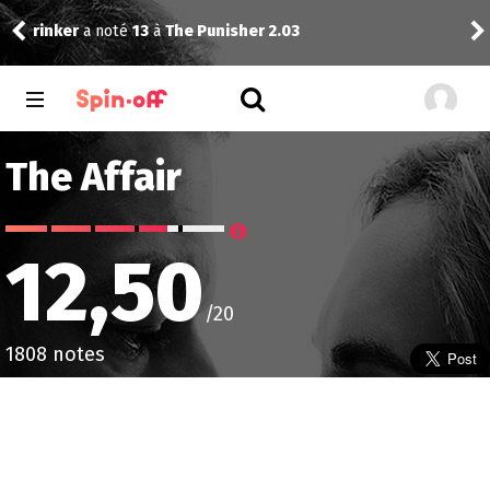
Dra
crazybenji
a noté
12
à
Fringe 1.12
Nint
The Affair
12,50
/20
1808 notes