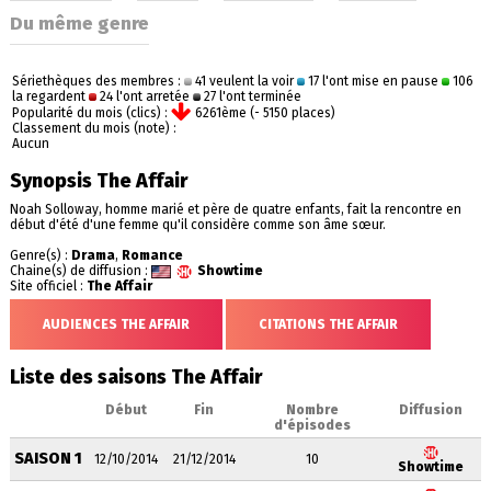
Du même genre
Sériethèques des membres :
41 veulent la voir
17 l'ont mise en pause
106
la regardent
24 l'ont arretée
27 l'ont terminée
Popularité du mois (clics) :
6261ème (- 5150 places)
Classement du mois (note) :
Aucun
Synopsis The Affair
Noah Solloway, homme marié et père de quatre enfants, fait la rencontre en
début d'été d'une femme qu'il considère comme son âme sœur.
Genre(s) :
Drama
,
Romance
Chaine(s) de diffusion :
Showtime
Site officiel :
The Affair
AUDIENCES THE AFFAIR
CITATIONS THE AFFAIR
Liste des saisons The Affair
Début
Fin
Nombre
Diffusion
d'épisodes
SAISON 1
12/10/2014
21/12/2014
10
Showtime