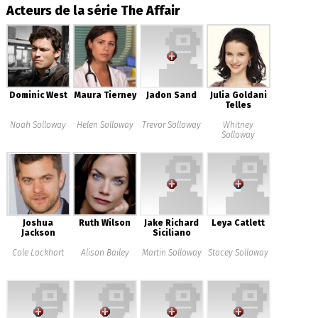
Acteurs de la série The Affair
Dominic West
Maura Tierney
Jadon Sand
Julia Goldani
Telles
Noah Solloway
Helen Solloway
Trevor Solloway
Whitney
Solloway
Joshua
Ruth Wilson
Jake Richard
Leya Catlett
Jackson
Siciliano
Cole Lockhart
Alison Bailey
Martin Solloway
Stacey Solloway