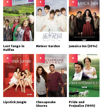
+
+
+
Last Tango in
Meteor Garden
Jamaica Inn (2014)
Halifax
+
+
+
Lipstick Jungle
Chesapeake
Pride and
Shores
Prejudice (1995)