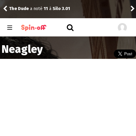
à
Silo 3.01
Reisei
a noté
11
à
Parks and R
Neagley