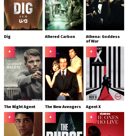
Dig
Altered Carbon
Athena: Goddess
of War
+
+
+
The Night Agent
The New Avengers
Agent X
+
+
+