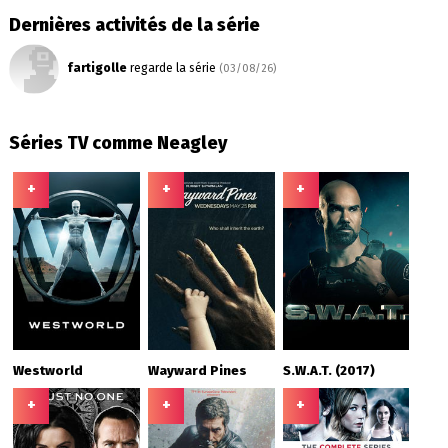
Dernières activités de la série
fartigolle
regarde la série
(03/08/26)
Séries TV comme Neagley
+
+
+
Westworld
Wayward Pines
S.W.A.T. (2017)
+
+
+