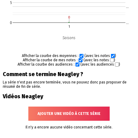
5
…
0
0
0
…
1
Saisons
Afficher la courbe des moyennes :
(avec les notes
)
Afficher la courbe de mes notes :
(avec les notes
)
Afficher la courbe des audiences :
(avec les audiences
)
Comment se termine Neagley ?
La série n'est pas encore terminée, vous ne pouvez donc pas proposer de
résumé de fin de série.
Vidéos Neagley
AJOUTER UNE VIDÉO À CETTE SÉRIE
Il n'y a encore aucune vidéo concernant cette série.