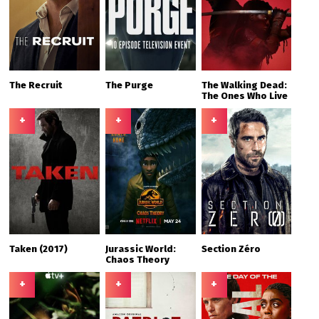
The Recruit
The Purge
The Walking Dead:
The Ones Who Live
+
+
+
Taken (2017)
Jurassic World:
Section Zéro
Chaos Theory
+
+
+