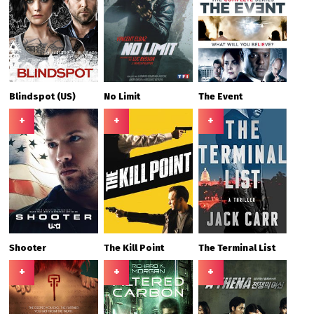
Blindspot (US)
No Limit
The Event
+
+
+
Shooter
The Kill Point
The Terminal List
+
+
+