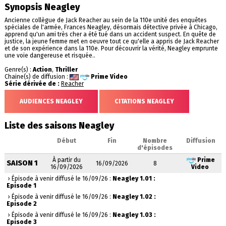
Synopsis Neagley
Ancienne collègue de Jack Reacher au sein de la 110e unité des enquêtes
spéciales de l'armée, Frances Neagley, désormais détective privée à Chicago,
apprend qu'un ami très cher a été tué dans un accident suspect. En quête de
justice, la jeune femme met en oeuvre tout ce qu'elle a appris de Jack Reacher
et de son expérience dans la 110e. Pour découvrir la vérité, Neagley emprunte
une voie dangereuse et risquée..
Genre(s) :
Action
,
Thriller
Chaine(s) de diffusion :
Prime Video
Série dérivée de :
Reacher
AUDIENCES NEAGLEY
CITATIONS NEAGLEY
Liste des saisons Neagley
Début
Fin
Nombre
Diffusion
d'épisodes
À partir du
Prime
SAISON 1
16/09/2026
8
16/09/2026
Video
› Épisode à venir diffusé le 16/09/26 :
Neagley 1.01 :
Episode 1
› Épisode à venir diffusé le 16/09/26 :
Neagley 1.02 :
Episode 2
› Épisode à venir diffusé le 16/09/26 :
Neagley 1.03 :
Episode 3