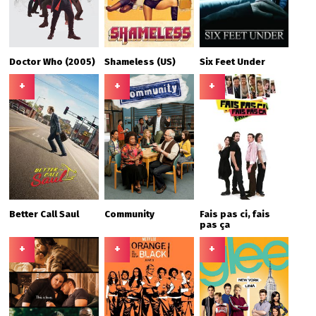
Doctor Who (2005)
Shameless (US)
Six Feet Under
+
+
+
Better Call Saul
Community
Fais pas ci, fais
pas ça
+
+
+