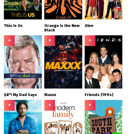
This Is Us
Orange Is the New
Glee
Black
+
+
+
$#*! My Dad Says
Maxxx
Friends (1994)
+
+
+