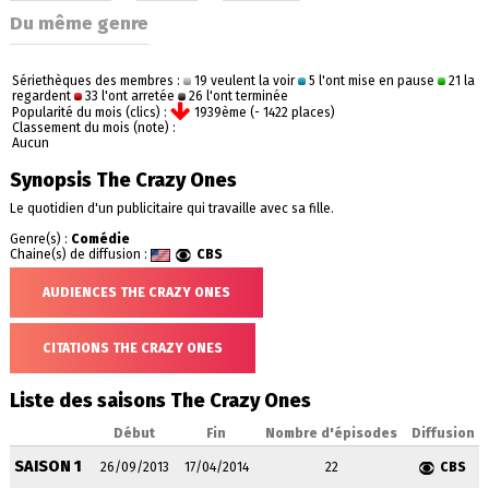
Du même genre
Sériethèques des membres :
19 veulent la voir
5 l'ont mise en pause
21 la
regardent
33 l'ont arretée
26 l'ont terminée
Popularité du mois (clics) :
1939ème (- 1422 places)
Classement du mois (note) :
Aucun
Synopsis The Crazy Ones
Le quotidien d'un publicitaire qui travaille avec sa fille.
Genre(s) :
Comédie
Chaine(s) de diffusion :
CBS
AUDIENCES THE CRAZY ONES
CITATIONS THE CRAZY ONES
Liste des saisons The Crazy Ones
Début
Fin
Nombre d'épisodes
Diffusion
SAISON 1
26/09/2013
17/04/2014
22
CBS