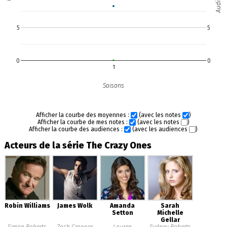
5
5
0
0
1
Saisons
Afficher la courbe des moyennes :
(avec les notes
)
Afficher la courbe de mes notes :
(avec les notes
)
Afficher la courbe des audiences :
(avec les audiences
)
Acteurs de la série The Crazy Ones
Robin Williams
James Wolk
Amanda
Sarah
Setton
Michelle
Gellar