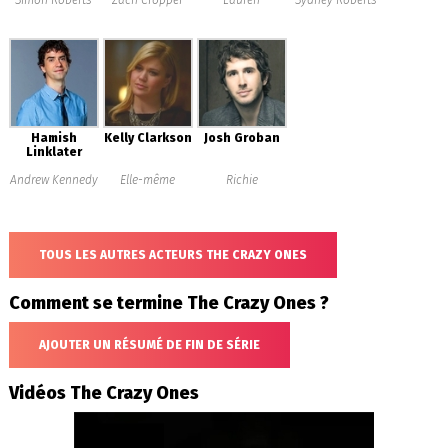
Simon Roberts
Zach Cropper
Lauren
Sydney Roberts
Hamish
Kelly Clarkson
Josh Groban
Linklater
Andrew Kennedy
Elle-même
Richie
TOUS LES AUTRES ACTEURS THE CRAZY ONES
Comment se termine The Crazy Ones ?
AJOUTER UN RÉSUMÉ DE FIN DE SÉRIE
Vidéos The Crazy Ones