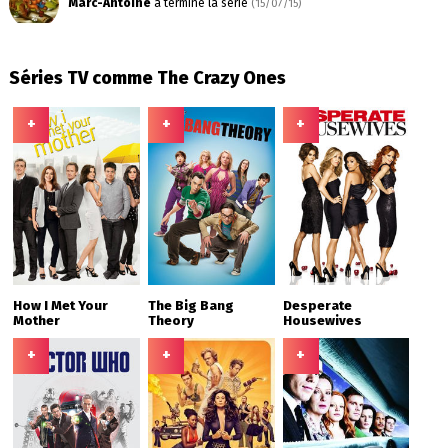
Marc-Antoine
a terminé la série
(15/07/15)
Séries TV comme The Crazy Ones
+
+
+
How I Met Your
The Big Bang
Desperate
Mother
Theory
Housewives
+
+
+