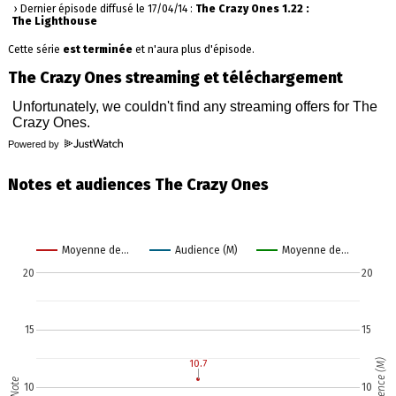
› Dernier épisode diffusé le 17/04/14 :
The Crazy Ones 1.22 :
The Lighthouse
Cette série
est terminée
et n'aura plus d'épisode.
The Crazy Ones streaming et téléchargement
Powered by
Notes et audiences The Crazy Ones
Moyenne de…
Audience (M)
Moyenne de…
20
20
15
15
Audience (M)
10.7
10.7
Note
10
10