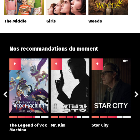
The Middle
Girls
Weeds
Nos recommandations du moment
+
+
+
+
ght
The Legend of Vox
Mr. Kim
Star City
The
r
Machina