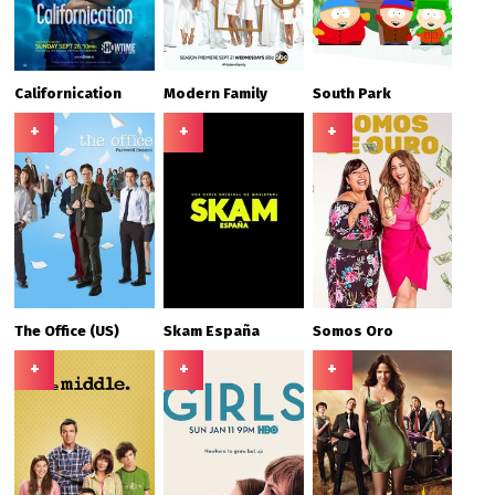
Californication
Modern Family
South Park
+
+
+
The Office (US)
Skam España
Somos Oro
+
+
+