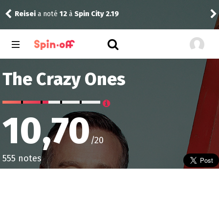
Reisei
a noté
12
à
Spin City 2.18
The Crazy Ones
10,70
/20
555 notes