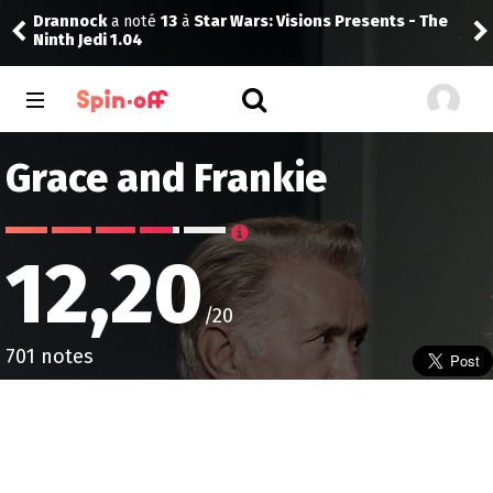
Drannock
a noté
13
à
Star Wars: Visions Presents - The
Jej
Ninth Jedi 1.04
Grace and Frankie
12,20
/20
701 notes