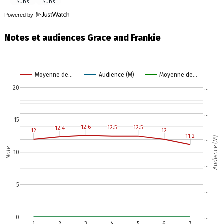
Powered by
Notes et audiences Grace and Frankie
Moyenne de…
Audience (M)
Moyenne de…
20
…
…
15
12.6
12.6
12.5
12.5
12.5
12.5
12.4
12.4
12
12
12
12
11.2
11.2
Audience (M)
…
Note
10
…
5
…
0
…
1
2
3
4
5
6
7