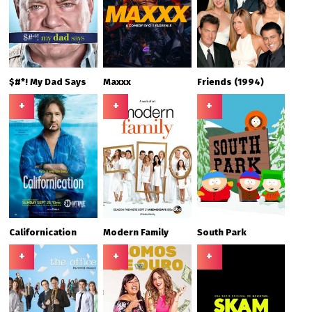
$#*! My Dad Says
Maxxx
Friends (1994)
+
+
+
Californication
Modern Family
South Park
+
+
+