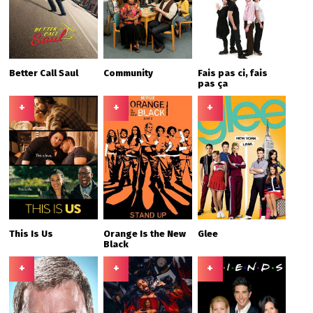
Better Call Saul
Community
Fais pas ci, fais
pas ça
+
+
+
This Is Us
Orange Is the New
Glee
Black
+
+
+