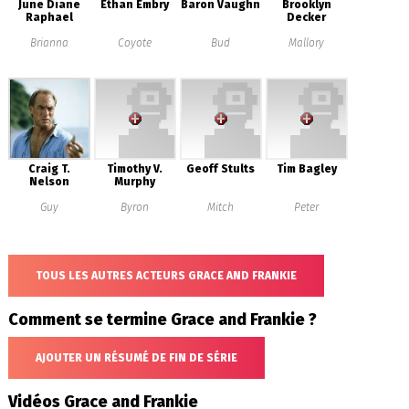
June Diane
Ethan Embry
Baron Vaughn
Brooklyn
Raphael
Decker
Brianna
Coyote
Bud
Mallory
Craig T.
Timothy V.
Geoff Stults
Tim Bagley
Nelson
Murphy
Guy
Byron
Mitch
Peter
TOUS LES AUTRES ACTEURS GRACE AND FRANKIE
Comment se termine Grace and Frankie ?
AJOUTER UN RÉSUMÉ DE FIN DE SÉRIE
Vidéos Grace and Frankie