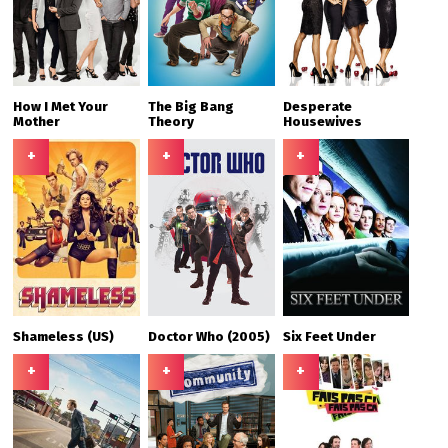
How I Met Your
The Big Bang
Desperate
Mother
Theory
Housewives
+
+
+
Shameless (US)
Doctor Who (2005)
Six Feet Under
+
+
+