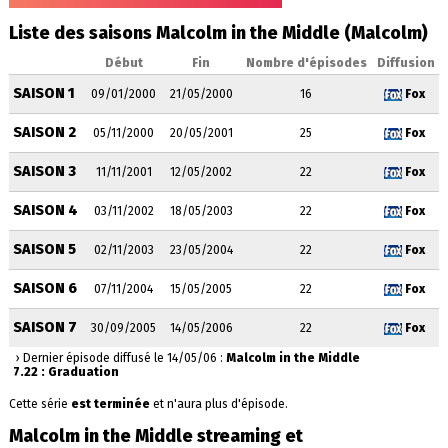
Liste des saisons Malcolm in the Middle (Malcolm)
Début
Fin
Nombre d'épisodes
Diffusion
SAISON 1
09/01/2000
21/05/2000
16
Fox
SAISON 2
05/11/2000
20/05/2001
25
Fox
SAISON 3
11/11/2001
12/05/2002
22
Fox
SAISON 4
03/11/2002
18/05/2003
22
Fox
SAISON 5
02/11/2003
23/05/2004
22
Fox
SAISON 6
07/11/2004
15/05/2005
22
Fox
SAISON 7
30/09/2005
14/05/2006
22
Fox
› Dernier épisode diffusé le 14/05/06 :
Malcolm in the Middle
7.22 : Graduation
Cette série
est terminée
et n'aura plus d'épisode.
Malcolm in the Middle streaming et