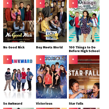
+
+
+
No Good Nick
Boy Meets World
100 Things to Do
Before High School
+
+
+
So Awkward
Victorious
Star Falls