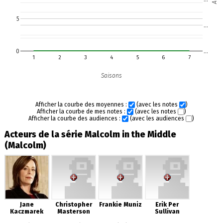
5
…
0
…
1
2
3
4
5
6
7
Saisons
Afficher la courbe des moyennes :
(avec les notes
)
Afficher la courbe de mes notes :
(avec les notes
)
Afficher la courbe des audiences :
(avec les audiences
)
Acteurs de la série Malcolm in the Middle
(Malcolm)
Jane
Christopher
Frankie Muniz
Erik Per
Kaczmarek
Masterson
Sullivan