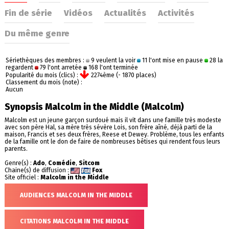
Fin de série
Vidéos
Actualités
Activités
Du même genre
Sériethèques des membres :
9 veulent la voir
11 l'ont mise en pause
28 la
regardent
79 l'ont arretée
168 l'ont terminée
Popularité du mois (clics) :
2274ème (- 1870 places)
Classement du mois (note) :
Aucun
Synopsis Malcolm in the Middle (Malcolm)
Malcolm est un jeune garçon surdoué mais il vit dans une famille très modeste
avec son père Hal, sa mère très sévère Lois, son frère aîné, déjà parti de la
maison, Francis et ses deux frères, Reese et Dewey. Problème, tous les enfants
de la famille ont le don de faire de nombreuses bêtises qui rendent fous leurs
parents.
Genre(s) :
Ado
,
Comédie
,
Sitcom
Chaine(s) de diffusion :
Fox
Site officiel :
Malcolm in the Middle
AUDIENCES MALCOLM IN THE MIDDLE
CITATIONS MALCOLM IN THE MIDDLE