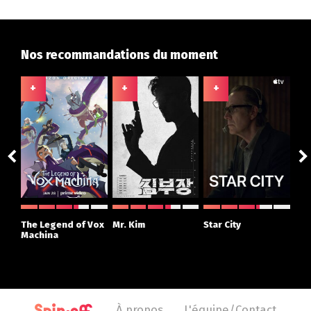
Nos recommandations du moment
+
+
+
+
ght
The Legend of Vox
Mr. Kim
Star City
The
r
Machina
À propos
L'équipe/Contact