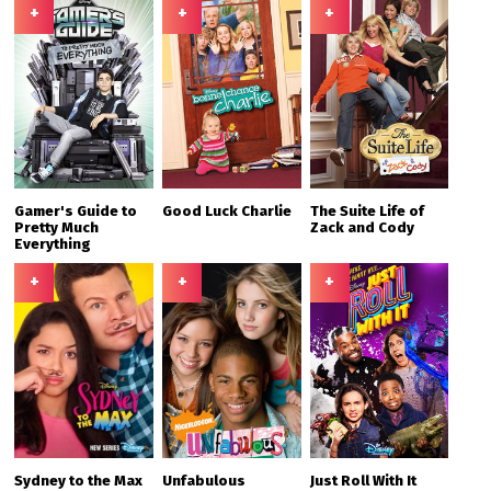
+
+
+
Gamer's Guide to
Good Luck Charlie
The Suite Life of
Pretty Much
Zack and Cody
Everything
+
+
+
Sydney to the Max
Unfabulous
Just Roll With It