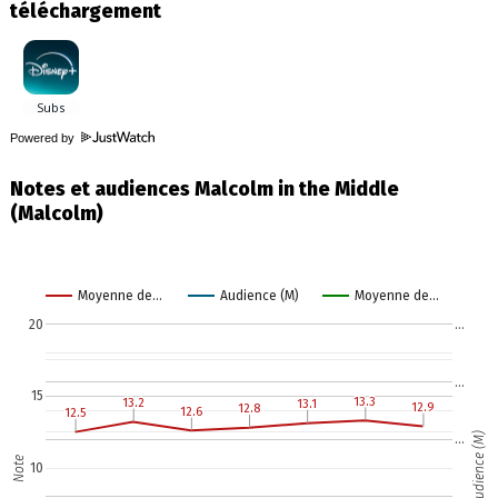
téléchargement
Powered by
Notes et audiences Malcolm in the Middle
(Malcolm)
Moyenne de…
Audience (M)
Moyenne de…
20
…
…
15
13.3
13.3
13.2
13.2
13.1
13.1
12.9
12.9
12.8
12.8
12.6
12.6
12.5
12.5
Audience (M)
…
Note
10
…