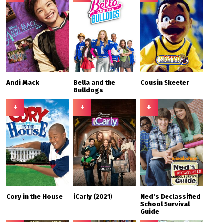
Andi Mack
Bella and the
Cousin Skeeter
Bulldogs
+
+
+
Cory in the House
iCarly (2021)
Ned's Declassified
School Survival
Guide