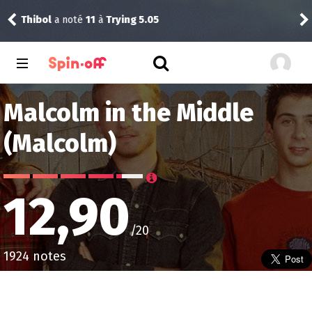
Thibol
a noté
11
à
Trying 5.05
Reis
Malcolm in the Middle
(Malcolm)
12,90
/20
1924 notes