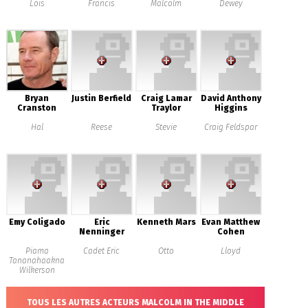
Lois
Francis
Malcolm
Dewey
Bryan
Justin Berfield
Craig Lamar
David Anthony
Cranston
Traylor
Higgins
Hal
Reese
Stevie
Craig Feldspar
Emy Coligado
Eric
Kenneth Mars
Evan Matthew
Nenninger
Cohen
Piama
Cadet Eric
Otto
Lloyd
Tananahaakna
Wilkerson
TOUS LES AUTRES ACTEURS MALCOLM IN THE MIDDLE