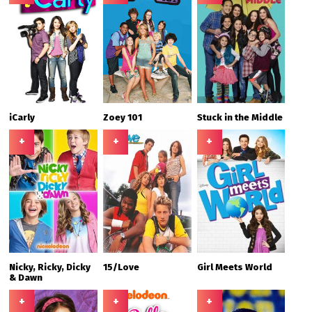
iCarly
Zoey 101
Stuck in the Middle
+
+
+
Nicky, Ricky, Dicky
15/Love
Girl Meets World
& Dawn
+
+
+