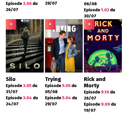
29/07
Episode
3.06
du
06/08
26/07
Episode
1.02
du
30/07
+
+
+
Silo
Trying
Rick and
Morty
Episode
3.05
du
Episode
5.05
du
31/07
05/08
Episode
9.10
du
Episode
3.04
du
Episode
5.04
du
26/07
24/07
29/07
Episode
9.09
du
19/07