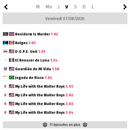
M
Me
J
V
S
D
L
Vendredi 07/08/2026
Benidorm Is Murder
1.02
Bulges
1.03
D.O.P.E. Unit
1.01
El Renacer de Luna
1.34
Guardián de Mi Vida
1.58
Jogada de Risco
1.04
My Life with the Walter Boys
3.01
My Life with the Walter Boys
3.02
My Life with the Walter Boys
3.03
My Life with the Walter Boys
3.04
11 épisodes en plus