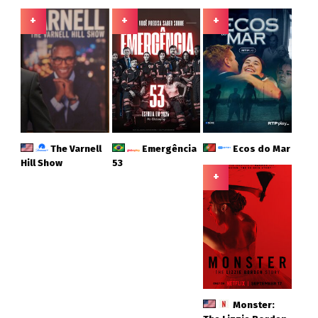
+
+
+
The Varnell
Emergência
Ecos do Mar
Hill Show
53
+
Monster: