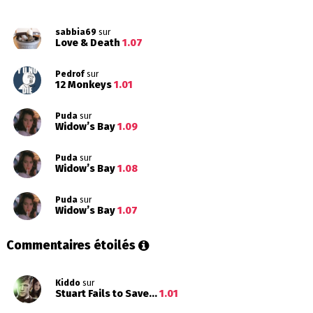
sabbia69
sur
Love & Death
1.07
Pedrof
sur
12 Monkeys
1.01
Puda
sur
Widow’s Bay
1.09
Puda
sur
Widow’s Bay
1.08
Puda
sur
Widow’s Bay
1.07
Commentaires étoilés
Kiddo
sur
Stuart Fails to Save...
1.01