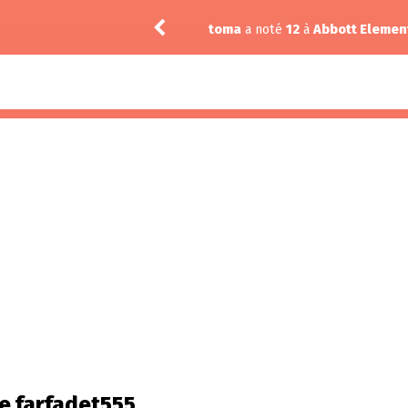
 Bay 1.10
toma
a noté
12
à
Abbott Element
de farfadet555