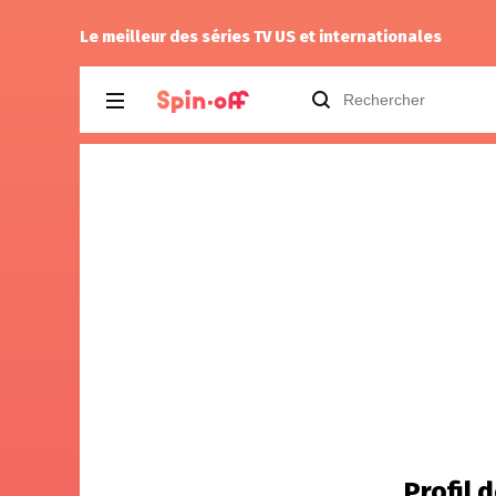
Puda
a laissé un commentaire à
Widow’s
Le meilleur des séries TV US et internationales
Profil 