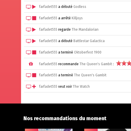
farfadet555
a débuté
Godless
farfadet555
a arrêté
Killjoys
farfadet555
regarde
The Mandalorian
farfadet555
a débuté
Battlestar Galactica
farfadet555
a terminé
Oktoberfest 1900
farfadet555
recommande
The Queen's Gambit
:
farfadet555
a terminé
The Queen's Gambit
farfadet555
veut voir
The Watch
Nos recommandations du moment