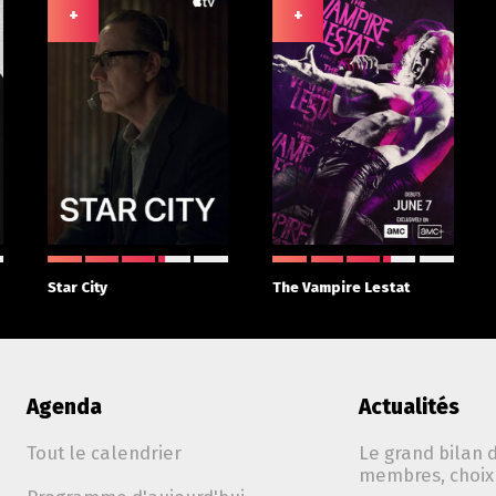
+
+
Star City
The Vampire Lestat
Agenda
Actualités
Tout le calendrier
Le grand bilan d
membres, choix 