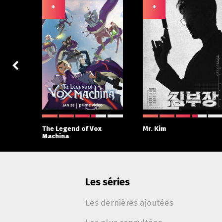
+
+
 With
The Legend of Vox
Mr. Kim
Machina
Les séries
Les dernières ajoutées