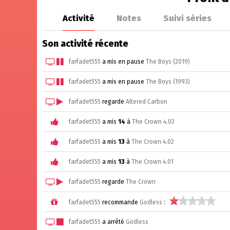
Activité
Notes
Suivi séries
Son activité récente
farfadet555
a mis en pause
The Boys (2019)
farfadet555
a mis en pause
The Boys (1993)
farfadet555
regarde
Altered Carbon
farfadet555
a mis
14
à
The Crown 4.03
farfadet555
a mis
13
à
The Crown 4.02
farfadet555
a mis
13
à
The Crown 4.01
farfadet555
regarde
The Crown
farfadet555
recommande
Godless
:
farfadet555
a arrêté
Godless