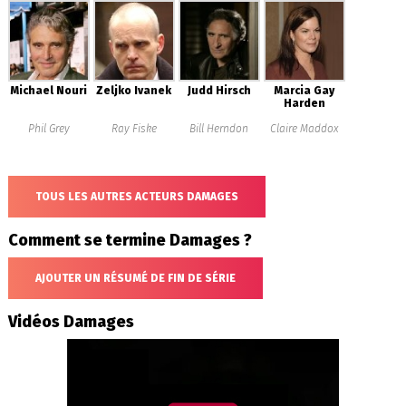
Michael Nouri
Zeljko Ivanek
Judd Hirsch
Marcia Gay
Harden
Phil Grey
Ray Fiske
Bill Herndon
Claire Maddox
TOUS LES AUTRES ACTEURS DAMAGES
Comment se termine Damages ?
AJOUTER UN RÉSUMÉ DE FIN DE SÉRIE
Vidéos Damages