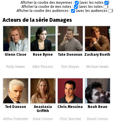
Afficher la courbe des moyennes :
(avec les notes
)
Afficher la courbe de mes notes :
(avec les notes
)
Afficher la courbe des audiences :
(avec les audiences
)
Acteurs de la série Damages
Glenn Close
Rose Byrne
Tate Donovan
Zachary Booth
Patty Hewes
Ellen Parsons
Tom Shayes
Michael Hewes
Ted Danson
Anastasia
Chris Messina
Noah Bean
Griffith
Arthur Frobisher
Katie Connor
Chris Sanchez
David Connor