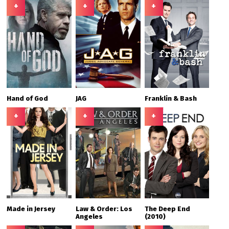
+
+
+
Hand of God
JAG
Franklin & Bash
+
+
+
Made in Jersey
Law & Order: Los
The Deep End
Angeles
(2010)