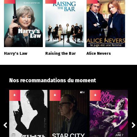
Harry's Law
Raising the Bar
Alice Nevers
Nos recommandations du moment
+
+
+
+