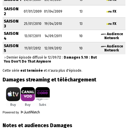
SAISON
07/01/2009
01/04/2009
13
FX
2
SAISON
25/01/2010
19/04/2010
13
FX
3
SAISON
Audience
13/07/2011
14/09/2011
10
4
Network
SAISON
Audience
11/07/2012
12/09/2012
10
5
Network
› Dernier épisode diffusé le 12/09/12 :
Damages 5.10 : But
You Don't Do That Anymore
Cette série
est terminée
et n'aura plus d'épisode.
Damages streaming et téléchargement
Powered by
Notes et audiences Damages