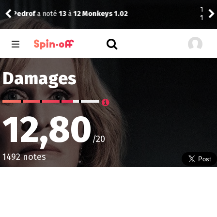
The Dude
a noté
13
à
A Knight of the Seven Kingdoms
bob
1.03
Damages
12,80
/20
1492 notes