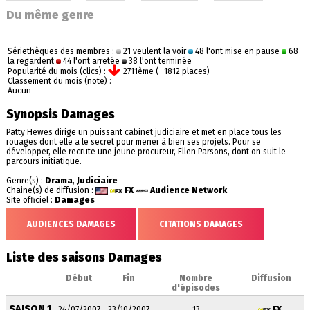
Du même genre
Sériethèques des membres :
21 veulent la voir
48 l'ont mise en pause
68
la regardent
44 l'ont arretée
38 l'ont terminée
Popularité du mois (clics) :
2711ème (- 1812 places)
Classement du mois (note) :
Aucun
Synopsis Damages
Patty Hewes dirige un puissant cabinet judiciaire et met en place tous les
rouages dont elle a le secret pour mener à bien ses projets. Pour se
développer, elle recrute une jeune procureur, Ellen Parsons, dont on suit le
parcours initiatique.
Genre(s) :
Drama
,
Judiciaire
Chaine(s) de diffusion :
FX
Audience Network
Site officiel :
Damages
AUDIENCES DAMAGES
CITATIONS DAMAGES
Liste des saisons Damages
Début
Fin
Nombre
Diffusion
d'épisodes
SAISON 1
24/07/2007
23/10/2007
13
FX