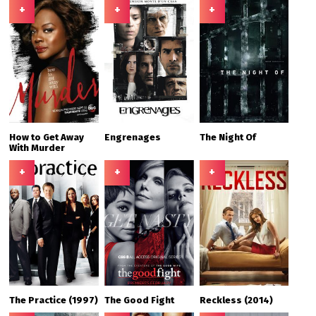
+
+
+
How to Get Away
Engrenages
The Night Of
With Murder
+
+
+
The Practice (1997)
The Good Fight
Reckless (2014)