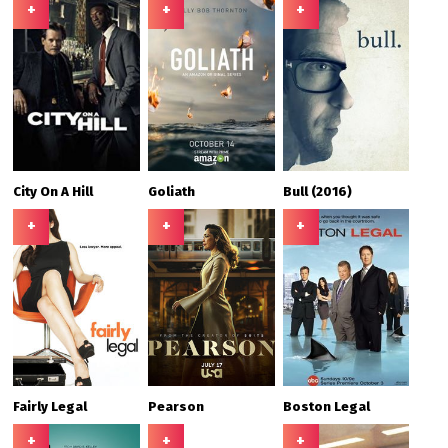
+
+
+
City On A Hill
Goliath
Bull (2016)
+
+
+
Fairly Legal
Pearson
Boston Legal
+
+
+