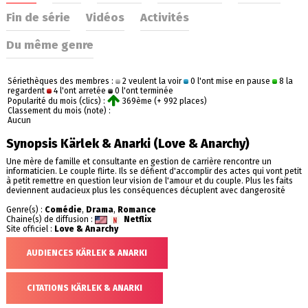
Fin de série
Vidéos
Activités
Du même genre
Sériethèques des membres :
2 veulent la voir
0 l'ont mise en pause
8 la
regardent
4 l'ont arretée
0 l'ont terminée
Popularité du mois (clics) :
369ème (+ 992 places)
Classement du mois (note) :
Aucun
Synopsis Kärlek & Anarki (Love & Anarchy)
Une mère de famille et consultante en gestion de carrière rencontre un
informaticien. Le couple flirte. Ils se défient d'accomplir des actes qui vont petit
à petit remettre en question leur vision de l'amour et du couple. Plus les faits
deviennent audacieux plus les conséquences décuplent avec dangerosité
Genre(s) :
Comédie
,
Drama
,
Romance
Chaine(s) de diffusion :
Netflix
Site officiel :
Love & Anarchy
AUDIENCES KÄRLEK & ANARKI
CITATIONS KÄRLEK & ANARKI