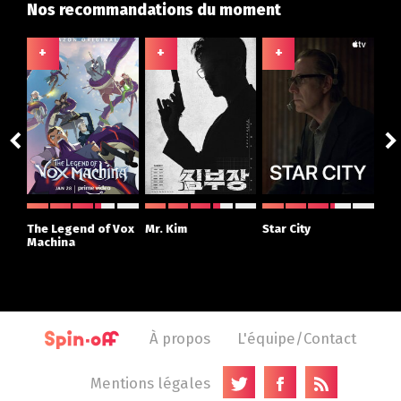
Nos recommandations du moment
+
+
+
+
ght
The Legend of Vox
Mr. Kim
Star City
The
r
Machina
À propos
L'équipe/Contact
Mentions légales