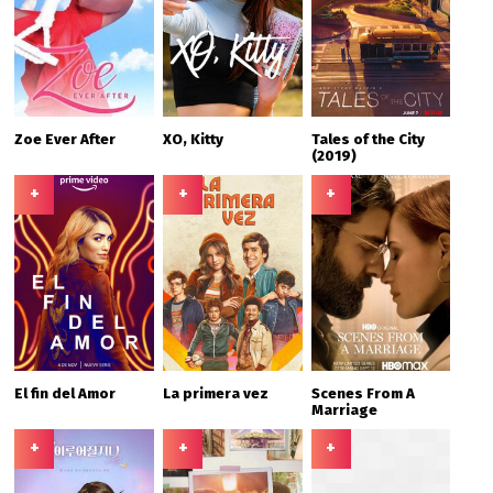
Zoe Ever After
XO, Kitty
Tales of the City
(2019)
+
+
+
El fin del Amor
La primera vez
Scenes From A
Marriage
+
+
+