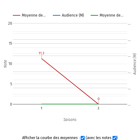
Moyenne de…
Audience (M)
Moyenne de…
20
…
…
15
11.3
11.3
Audience (M)
…
Note
10
…
5
…
0
0
0
…
1
2
Saisons
Afficher la courbe des moyennes :
(avec les notes
)