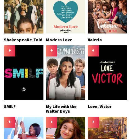
ShakespeaRe-Told
Modern Love
Valeria
+
+
+
SMILF
My Life with the
Love, Victor
Walter Boys
+
+
+