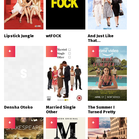
Lipstick Jungle
wtFOCK
And Just Like
That...
+
+
+
Densha Otoko
Married Single
The Summer I
Other
Turned Pretty
+
+
+