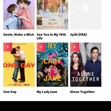
Genie, Make a Wish
See You in My 19th
Split (FRA)
Life
+
+
+
One Day
My Lady Jane
Alone Together