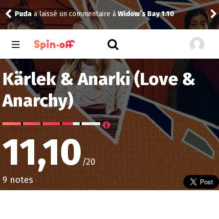
y 1.10
toma
a noté
12
à
Abbott Elementary 2.14
Kärlek & Anarki (Love &
Anarchy)
11,10
/20
9 notes