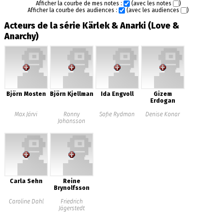
Afficher la courbe de mes notes :
(avec les notes
)
Afficher la courbe des audiences :
(avec les audiences
)
Acteurs de la série Kärlek & Anarki (Love &
Anarchy)
Björn Mosten
Björn Kjellman
Ida Engvoll
Gizem
Erdogan
Max Järvi
Ronny
Sofie Rydman
Denise Konar
Johansson
Carla Sehn
Reine
Brynolfsson
Caroline Dahl
Friedrich
Jägerstedt