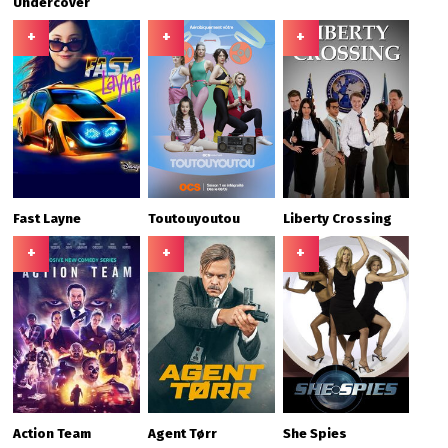
Undercover
+
+
+
Fast Layne
Toutouyoutou
Liberty Crossing
+
+
+
Action Team
Agent Tørr
She Spies