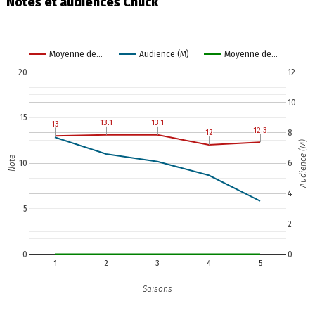
Notes et audiences Chuck
Moyenne de…
Audience (M)
Moyenne de…
20
12
10
15
13.1
13.1
13.1
13.1
13
13
12.3
12.3
8
12
12
Audience (M)
Note
10
6
4
5
2
0
0
1
2
3
4
5
Saisons