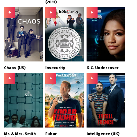
(2011)
+
+
+
Chaos (US)
Insecurity
K.C. Undercover
+
+
+
Mr. & Mrs. Smith
Fubar
Intelligence (UK)