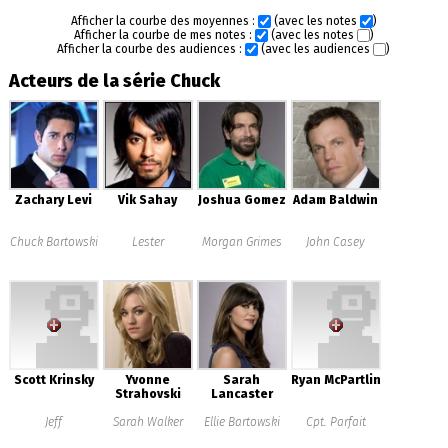
Afficher la courbe des moyennes :
(avec les notes
)
Afficher la courbe de mes notes :
(avec les notes
)
Afficher la courbe des audiences :
(avec les audiences
)
Acteurs de la série Chuck
Zachary Levi
Vik Sahay
Joshua Gomez
Adam Baldwin
Chuck Bartowski
Lester
Morgan Grimes
John Casey
Scott Krinsky
Yvonne
Sarah
Ryan McPartlin
Strahovski
Lancaster
Jeff
Sarah Walker
Ellie Bartowski
Cpt. Parfait