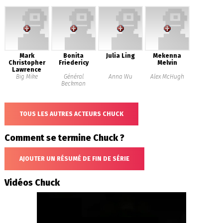
Mark
Bonita
Julia Ling
Mekenna
Christopher
Friedericy
Melvin
Lawrence
Big Mike
Général
Anna Wu
Alex McHugh
Beckman
TOUS LES AUTRES ACTEURS CHUCK
Comment se termine Chuck ?
AJOUTER UN RÉSUMÉ DE FIN DE SÉRIE
Vidéos Chuck