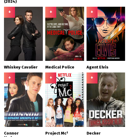
(2024)
+
+
+
Whiskey Cavalier
Medical Police
Agent Elvis
+
+
+
Connor
Project Mc²
Decker