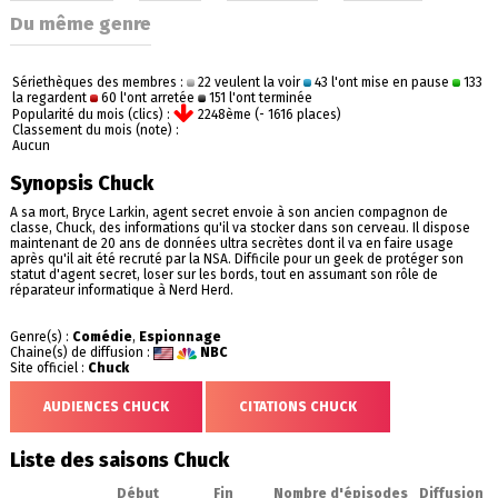
Du même genre
Sériethèques des membres :
22 veulent la voir
43 l'ont mise en pause
133
la regardent
60 l'ont arretée
151 l'ont terminée
Popularité du mois (clics) :
2248ème (- 1616 places)
Classement du mois (note) :
Aucun
Synopsis Chuck
A sa mort, Bryce Larkin, agent secret envoie à son ancien compagnon de
classe, Chuck, des informations qu'il va stocker dans son cerveau. Il dispose
maintenant de 20 ans de données ultra secrètes dont il va en faire usage
après qu'il ait été recruté par la NSA. Difficile pour un geek de protéger son
statut d'agent secret, loser sur les bords, tout en assumant son rôle de
réparateur informatique à Nerd Herd.
Genre(s) :
Comédie
,
Espionnage
Chaine(s) de diffusion :
NBC
Site officiel :
Chuck
AUDIENCES CHUCK
CITATIONS CHUCK
Liste des saisons Chuck
Début
Fin
Nombre d'épisodes
Diffusion