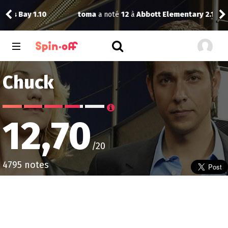
Vic
toma
a noté
12
à
Abbott Elementary 2.14
Chuck
12,70
/20
4795 notes