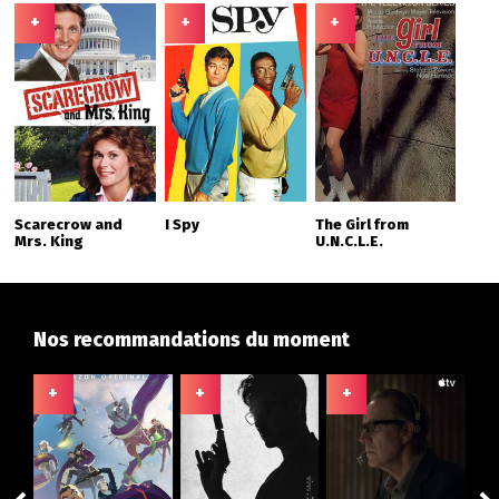
+
+
+
Scarecrow and
I Spy
The Girl from
Mrs. King
U.N.C.L.E.
Nos recommandations du moment
+
+
+
+