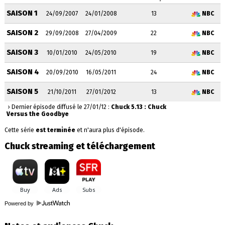
SAISON 1
24/09/2007
24/01/2008
13
NBC
SAISON 2
29/09/2008
27/04/2009
22
NBC
SAISON 3
10/01/2010
24/05/2010
19
NBC
SAISON 4
20/09/2010
16/05/2011
24
NBC
SAISON 5
21/10/2011
27/01/2012
13
NBC
› Dernier épisode diffusé le 27/01/12 :
Chuck 5.13 : Chuck
Versus the Goodbye
Cette série
est terminée
et n'aura plus d'épisode.
Chuck streaming et téléchargement
Powered by