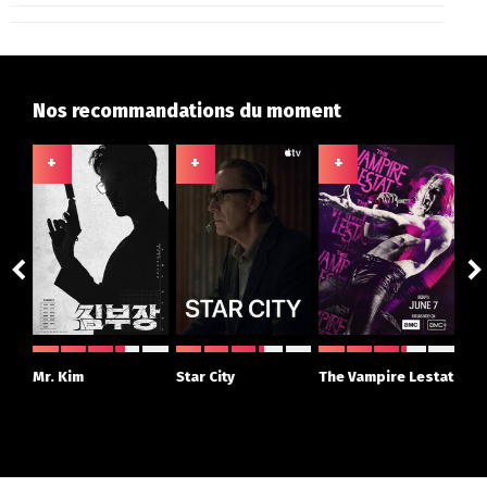
Nos recommandations du moment
+
+
+
+
ght
Mr. Kim
Star City
The Vampire Lestat
Su
r