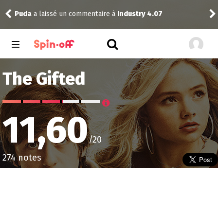
Niclooyd
a noté
13
à
X-Men ’97 2.08
Vic
The Gifted
11,60
/20
274 notes