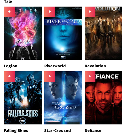
Tale
+
+
+
Legion
Riverworld
Revolution
+
+
+
Falling Skies
Star-Crossed
Defiance