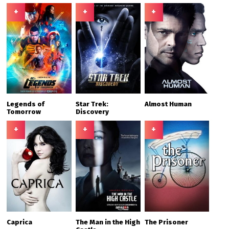
+
+
+
Legends of
Star Trek:
Almost Human
Tomorrow
Discovery
+
+
+
Caprica
The Man in the High
The Prisoner