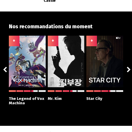
Castle
Nos recommandations du moment
+
+
+
+
ght
The Legend of Vox
Mr. Kim
Star City
The
r
Machina