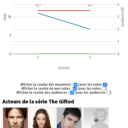
4
11.7
11.7
11.7
11.7
Audience (M)
Note
10
3
2
5
1
0
0
1
2
Saisons
Afficher la courbe des moyennes :
(avec les notes
)
Afficher la courbe de mes notes :
(avec les notes
)
Afficher la courbe des audiences :
(avec les audiences
)
Acteurs de la série The Gifted