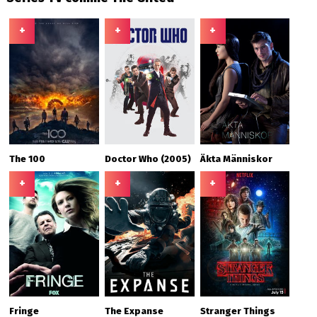
+
+
+
The 100
Doctor Who (2005)
Äkta Människor
+
+
+
Fringe
The Expanse
Stranger Things