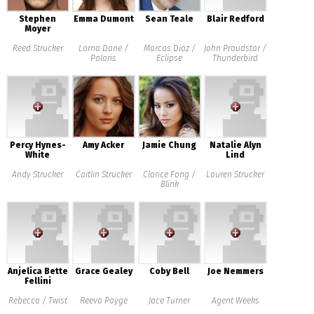
Stephen
Emma Dumont
Sean Teale
Blair Redford
Moyer
Reed Strucker
Lorna Dane /
Marcos Diaz /
John Proudstar /
Polaris
Eclipse
Thunderbird
Percy Hynes-
Amy Acker
Jamie Chung
Natalie Alyn
White
Lind
Andy Strucker
Caitlin Strucker
Clarice Fong /
Lauren Strucker
Blink
Anjelica Bette
Grace Gealey
Coby Bell
Joe Nemmers
Fellini
Rebecca / Twist
Reeva Payge
Jace Turner
Agent Weeks