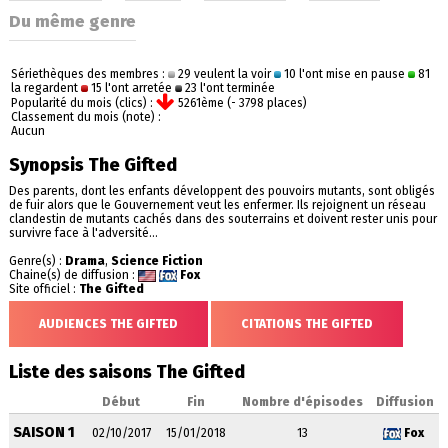
Du même genre
Sériethèques des membres :
29 veulent la voir
10 l'ont mise en pause
81
la regardent
15 l'ont arretée
23 l'ont terminée
Popularité du mois (clics) :
5261ème (- 3798 places)
Classement du mois (note) :
Aucun
Synopsis The Gifted
Des parents, dont les enfants développent des pouvoirs mutants, sont obligés
de fuir alors que le Gouvernement veut les enfermer. Ils rejoignent un réseau
clandestin de mutants cachés dans des souterrains et doivent rester unis pour
survivre face à l'adversité...
Genre(s) :
Drama
,
Science Fiction
Chaine(s) de diffusion :
Fox
Site officiel :
The Gifted
AUDIENCES THE GIFTED
CITATIONS THE GIFTED
Liste des saisons The Gifted
Début
Fin
Nombre d'épisodes
Diffusion
SAISON 1
02/10/2017
15/01/2018
13
Fox