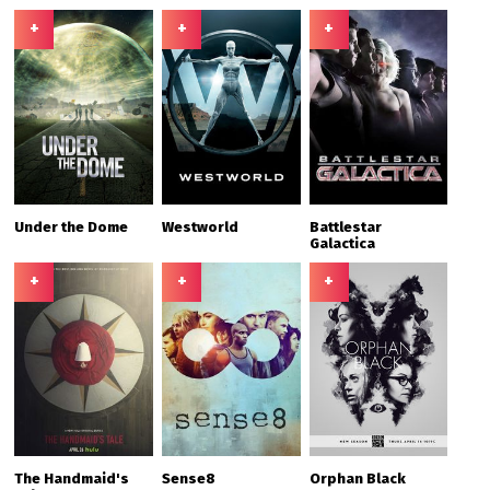
+
+
+
Under the Dome
Westworld
Battlestar
Galactica
+
+
+
The Handmaid's
Sense8
Orphan Black