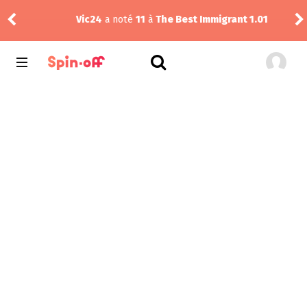
J
Vic24
a noté
11
à
The Best Immigrant 1.01
1