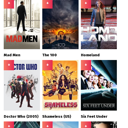
+
+
+
Mad Men
The 100
Homeland
+
+
+
Doctor Who (2005)
Shameless (US)
Six Feet Under
+
+
+