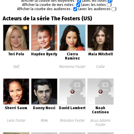
Afficher la courbe des moyennes :
(avec les notes
)
Afficher la courbe de mes notes :
(avec les notes
)
Afficher la courbe des audiences :
(avec les audiences
)
Acteurs de la série The Fosters (US)
Teri Polo
Hayden Byerly
Cierra
Maia Mitchell
Ramirez
Stef
Marianna Foster
Callie
Sherri Saum
Danny Nucci
David Lambert
Noah
Centineo
Lena Foster
Mike
Brandon Foster
Jesus Adams
Foster