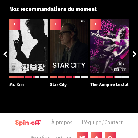
Nos recommandations du moment
+
+
+
+
ght
Mr. Kim
Star City
The Vampire Lestat
Su
r
À propos
L'équipe/Contact
Mentions légales