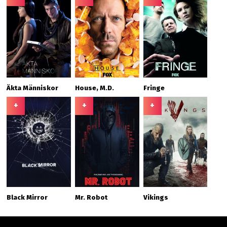
Äkta Människor
House, M.D.
Fringe
+
+
+
Black Mirror
Mr. Robot
Vikings