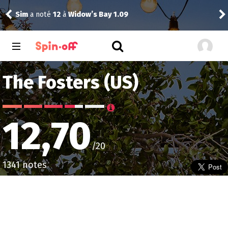
Drannock
a noté
14
à
Stargate SG-1 1.13
Vic
The Fosters (US)
12,70
/20
1341 notes