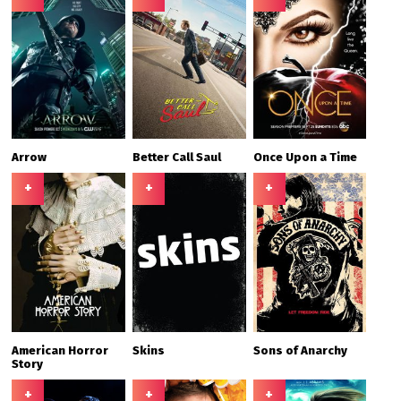
Arrow
Better Call Saul
Once Upon a Time
+
+
+
American Horror
Skins
Sons of Anarchy
Story
+
+
+