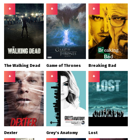
+
+
+
The Walking Dead
Game of Thrones
Breaking Bad
+
+
+
Dexter
Grey's Anatomy
Lost