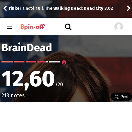
02
Kiddo
a noté
12
à
9-1-1: Nashville 1.04
P
BrainDead
12,60
/20
213 notes