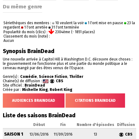
Du même genre
Sériethèques des membres :
10 veulent la voir
1 l'ont mise en pause
23 la
regardent
1 l'ont arretée
31 l'ont terminée
Popularité du mois (clics) :
2304ème (- 1851 places)
Classement du mois (note) :
Aucun
Synopsis BrainDead
Une nouvelle arrivée à Capitol Hill à Washington D.C. découvre deux choses :
le gouvernement ne fonctionne plus et une partie du monde politique a le
cerveau mangé par des êtres venus de l'Espace.
Genre(s) :
Comédie
,
Science Fiction
,
Thriller
Chaine(s) de diffusion :
CBS
Site officiel :
BrainDead
Créée par :
Michelle King
,
Robert King
AUDIENCES BRAINDEAD
CITATIONS BRAINDEAD
Liste des saisons BrainDead
Début
Fin
Nombre d'épisodes
Diffusion
SAISON 1
13/06/2016
11/09/2016
13
CBS