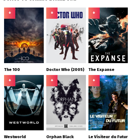
+
+
+
The 100
Doctor Who (2005)
The Expanse
+
+
+
Westworld
Orphan Black
Le Visiteur du Futur