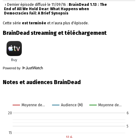
› Dernier épisode diffusé le 11/09/16 :
BrainDead 1.13 : The
End of All We Hold Dear: What Happens when
Democracies Fail: A Brief Synopsis
Cette série
est terminée
et n'aura plus d'épisode.
BrainDead streaming et téléchargement
Powered by
Notes et audiences BrainDead
Moyenne de…
Audience (M)
Moyenne de…
20
6
5
15
12.6
12.6