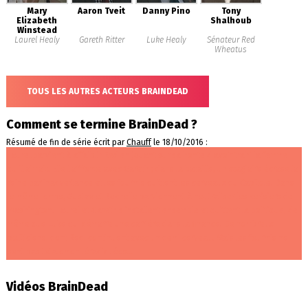
Mary
Aaron Tveit
Danny Pino
Tony
Elizabeth
Shalhoub
Winstead
Laurel Healy
Gareth Ritter
Luke Healy
Sénateur Red
Wheatus
TOUS LES AUTRES ACTEURS BRAINDEAD
Comment se termine BrainDead ?
Résumé de fin de série écrit par
Chauff
le 18/10/2016 :
Laurel parvient à affaiblir Red en jouant sur sa honte d'avoir trahi la femme
qu'il aimait. Elle l'affronte avec Gareth ; dans la bataille, un stagiaire écrase la
reine par inadvertance et les fourmis quittent les cerveaux du Capitole. Dans
le même temps, Gustav et Rochelle parviennent à neutraliser les cerisiers de
Washington. Laurel et Gareth s'installent ensemble et quittent la politique, de
même que Luke qui démarre une carrière dans la finance. De nombreux
politiciens, dont Red, continuent avec un demi cerveau. Mais les fourmis ne
sont pas totalement éradiquées...
Vidéos BrainDead