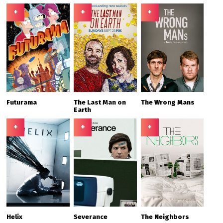
+
+
+
Futurama
The Last Man on
The Wrong Mans
Earth
+
+
+
Helix
Severance
The Neighbors