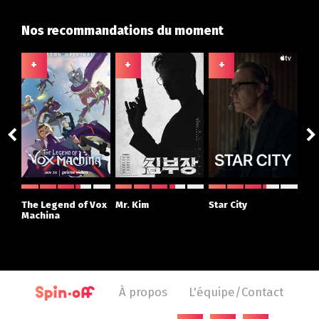
Nos recommandations du moment
+
+
+
+
ght
The Legend of Vox
Mr. Kim
Star City
The
r
Machina
À propos
L'équipe/Contact