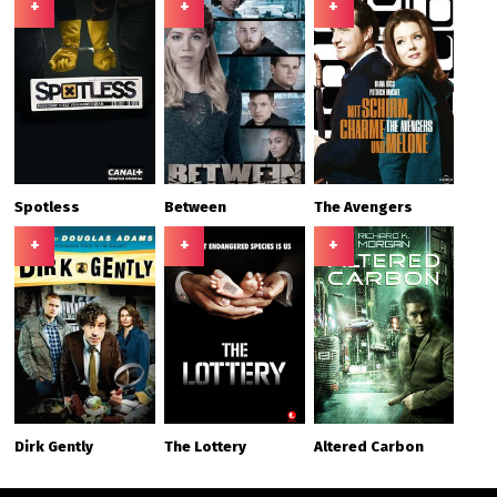
+
+
+
Spotless
Between
The Avengers
+
+
+
Dirk Gently
The Lottery
Altered Carbon