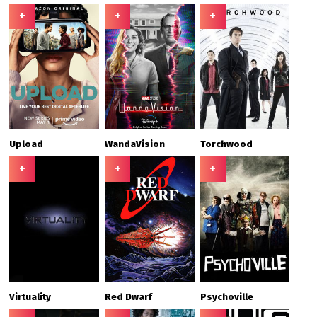
+
+
+
Upload
WandaVision
Torchwood
+
+
+
Virtuality
Red Dwarf
Psychoville