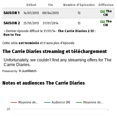
Début
Fin
Nombre d'épisodes
Diffusion
The
SAISON 1
14/01/2013
08/04/2013
13
CW
The
SAISON 2
25/10/2013
31/01/2014
13
CW
› Dernier épisode diffusé le 31/01/14 :
The Carrie Diaries 2.13 :
Run to You
Cette série
est terminée
et n'aura plus d'épisode.
The Carrie Diaries streaming et téléchargement
Powered by
Notes et audiences The Carrie Diaries
Moyenne de…
Audience (M)
Moyenne de…
20
…