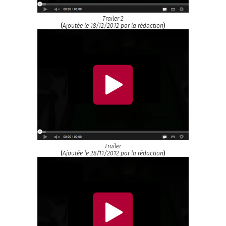
Trailer 2
(
Ajoutée le 18/12/2012 par la rédaction
)
Trailer
(
Ajoutée le 28/11/2012 par la rédaction
)