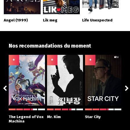
Angel (1999)
Lik meg
Life Unexpected
Nos recommandations du moment
+
+
+
+
ght
The Legend of Vox
Mr. Kim
Star City
The
r
Machina