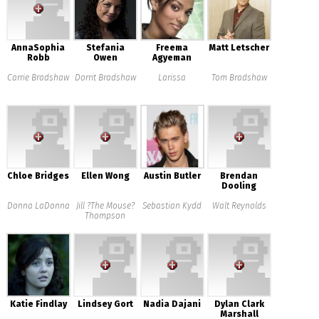
AnnaSophia
Stefania
Freema
Matt Letscher
Robb
Owen
Agyeman
Carrie Bradshaw
Dorrit Bradshaw
Larissa
Tom Bradshaw
Chloe Bridges
Ellen Wong
Austin Butler
Brendan
Dooling
Donna LaDonna
Jill ?The Mouse?
Sebastian Kydd
Walt Reynolds
Thompson
Katie Findlay
Lindsey Gort
Nadia Dajani
Dylan Clark
Marshall