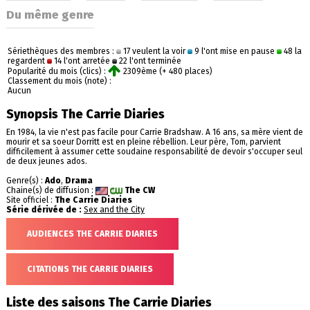
Du même genre
Sériethèques des membres :
17 veulent la voir
9 l'ont mise en pause
48 la
regardent
14 l'ont arretée
22 l'ont terminée
Popularité du mois (clics) :
2309ème (+ 480 places)
Classement du mois (note) :
Aucun
Synopsis The Carrie Diaries
En 1984, la vie n'est pas facile pour Carrie Bradshaw. A 16 ans, sa mère vient de
mourir et sa soeur Dorritt est en pleine rébellion. Leur père, Tom, parvient
difficilement à assumer cette soudaine responsabilité de devoir s'occuper seul
de deux jeunes ados.
Genre(s) :
Ado
,
Drama
Chaine(s) de diffusion :
The CW
Site officiel :
The Carrie Diaries
Série dérivée de :
Sex and the City
AUDIENCES THE CARRIE DIARIES
CITATIONS THE CARRIE DIARIES
Liste des saisons The Carrie Diaries