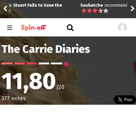
Saskatche
recommande
Raised by Wolves (2020)
Sas
The Carrie Diaries
11,80
/20
377 notes