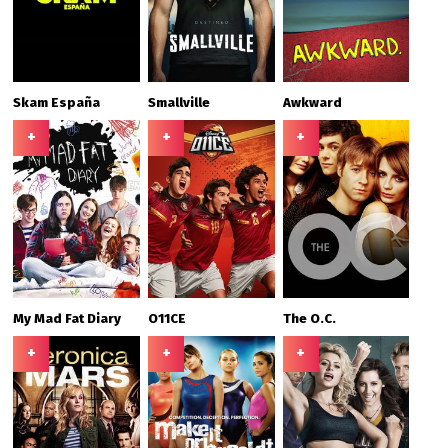
Skam España
Smallville
Awkward
+
+
+
My Mad Fat Diary
O11CE
The O.C.
+
+
+