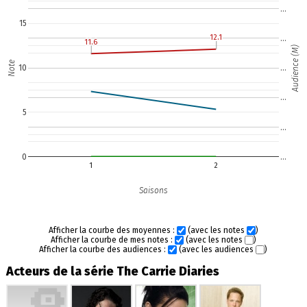
…
15
12.1
12.1
…
11.6
11.6
Audience (M)
Note
10
…
…
5
…
0
…
1
2
Saisons
Afficher la courbe des moyennes :
(avec les notes
)
Afficher la courbe de mes notes :
(avec les notes
)
Afficher la courbe des audiences :
(avec les audiences
)
Acteurs de la série The Carrie Diaries