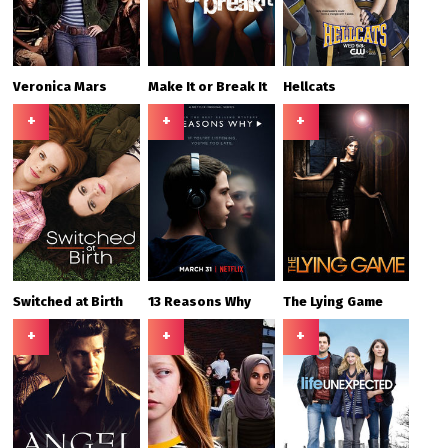
Veronica Mars
Make It or Break It
Hellcats
+
+
+
Switched at Birth
13 Reasons Why
The Lying Game
+
+
+