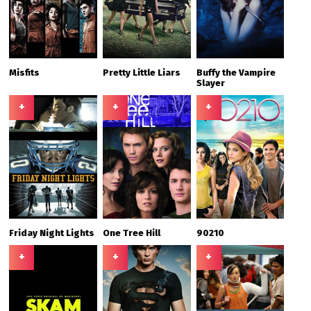
Misfits
Pretty Little Liars
Buffy the Vampire
Slayer
+
+
+
Friday Night Lights
One Tree Hill
90210
+
+
+