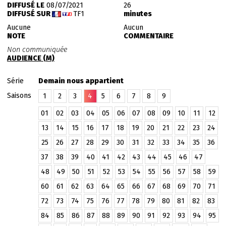
DIFFUSÉ LE
08/07/2021
26
DIFFUSÉ SUR
TF1
minutes
Aucune
Aucun
NOTE
COMMENTAIRE
Non communiquée
AUDIENCE (M)
Série
Demain nous appartient
Saisons
1
2
3
4
5
6
7
8
9
01
02
03
04
05
06
07
08
09
10
11
12
13
14
15
16
17
18
19
20
21
22
23
24
25
26
27
28
29
30
31
32
33
34
35
36
37
38
39
40
41
42
43
44
45
46
47
48
49
50
51
52
53
54
55
56
57
58
59
60
61
62
63
64
65
66
67
68
69
70
71
72
73
74
75
76
77
78
79
80
81
82
83
84
85
86
87
88
89
90
91
92
93
94
95