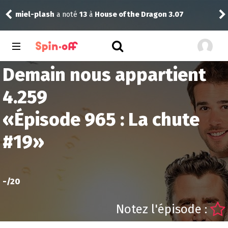
miel-plash
a noté
13
à
House of the Dragon 3.07
rink
Demain nous appartient
4.259
«
Épisode 965 : La chute
#19
»
-
/20
Notez l'épisode :