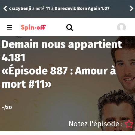
crazybenji
a noté
11
à
Daredevil: Born Again 1.07
Dra
Demain nous appartient
4.181
«
Épisode 887 : Amour à
mort #11
»
-
/20
Notez l'épisode :