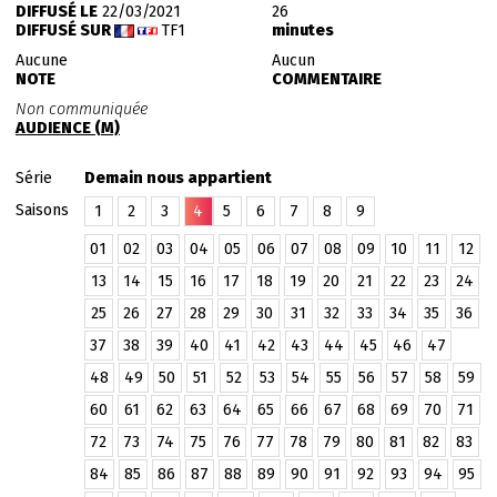
DIFFUSÉ LE
22/03/2021
26
DIFFUSÉ SUR
TF1
minutes
Aucune
Aucun
NOTE
COMMENTAIRE
Non communiquée
AUDIENCE (M)
Série
Demain nous appartient
Saisons
1
2
3
4
5
6
7
8
9
01
02
03
04
05
06
07
08
09
10
11
12
13
14
15
16
17
18
19
20
21
22
23
24
25
26
27
28
29
30
31
32
33
34
35
36
37
38
39
40
41
42
43
44
45
46
47
48
49
50
51
52
53
54
55
56
57
58
59
60
61
62
63
64
65
66
67
68
69
70
71
72
73
74
75
76
77
78
79
80
81
82
83
84
85
86
87
88
89
90
91
92
93
94
95