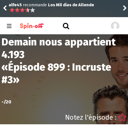
alfe45
recommande
Los Mil días de Allende
alf
Demain nous appartient
4.193
«
Épisode 899 : Incruste
#3
»
-
/20
Notez l'épisode :