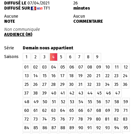
DIFFUSÉ LE
07/04/2021
26
DIFFUSÉ SUR
TF1
minutes
Aucune
Aucun
NOTE
COMMENTAIRE
Non communiquée
AUDIENCE (M)
Série
Demain nous appartient
Saisons
1
2
3
4
5
6
7
8
9
01
02
03
04
05
06
07
08
09
10
11
12
13
14
15
16
17
18
19
20
21
22
23
24
25
26
27
28
29
30
31
32
33
34
35
36
37
38
39
40
41
42
43
44
45
46
47
48
49
50
51
52
53
54
55
56
57
58
59
60
61
62
63
64
65
66
67
68
69
70
71
72
73
74
75
76
77
78
79
80
81
82
83
84
85
86
87
88
89
90
91
92
93
94
95