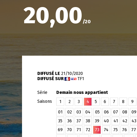
20,00
/
20
DIFFUSÉ LE
21/10/2020
DIFFUSÉ SUR
TF1
Série
Demain nous appartient
Saisons
1
2
3
4
5
6
7
8
9
01
02
03
04
05
06
07
08
09
35
36
37
38
39
40
41
42
43
69
70
71
72
73
74
75
76
77