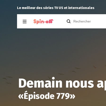
Los Mil días de Allende
alfe45
recom
Le meilleur des séries TV US et internationales
Demain nous ap
«
Épisode 779
»