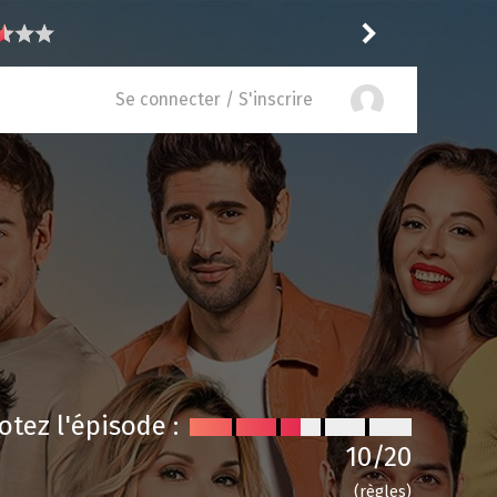
5
recommande
Atomic
Se connecter / S'inscrire
otez l'épisode :
10
/20
(règles)