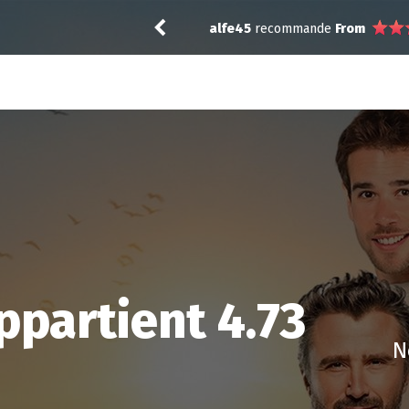
mande
From
alfe4
partient 4.73
N