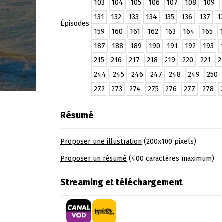
103
104
105
106
107
108
109
131
132
133
134
135
136
137
1
Épisodes
159
160
161
162
163
164
165
187
188
189
190
191
192
193
215
216
217
218
219
220
221
2
244
245
246
247
248
249
250
272
273
274
275
276
277
278
Résumé
Proposer une illustration
(200x100 pixels)
Proposer un résumé
(400 caractères maximum)
Streaming et téléchargement