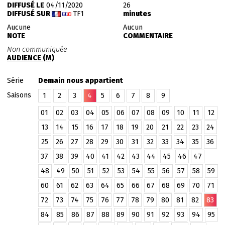
DIFFUSÉ LE
04/11/2020
26
DIFFUSÉ SUR
TF1
minutes
Aucune
Aucun
NOTE
COMMENTAIRE
Non communiquée
AUDIENCE (M)
Série
Demain nous appartient
Saisons
1
2
3
4
5
6
7
8
9
01
02
03
04
05
06
07
08
09
10
11
12
13
14
15
16
17
18
19
20
21
22
23
24
25
26
27
28
29
30
31
32
33
34
35
36
37
38
39
40
41
42
43
44
45
46
47
48
49
50
51
52
53
54
55
56
57
58
59
60
61
62
63
64
65
66
67
68
69
70
71
72
73
74
75
76
77
78
79
80
81
82
83
84
85
86
87
88
89
90
91
92
93
94
95