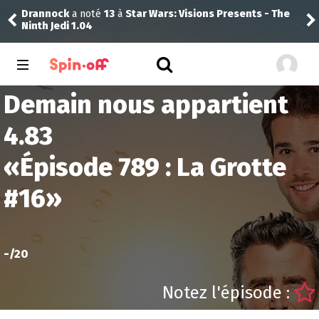
Drannock
a noté
13
à
Star Wars: Visions Presents - The
Jej
Ninth Jedi 1.04
Demain nous appartient
4.83
«
Épisode 789 : La Grotte
#16
»
-
/20
Notez l'épisode :