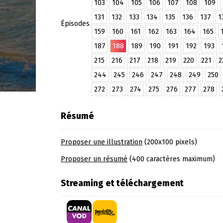
103
104
105
106
107
108
109
131
132
133
134
135
136
137
1
Épisodes
159
160
161
162
163
164
165
187
188
189
190
191
192
193
215
216
217
218
219
220
221
2
244
245
246
247
248
249
250
272
273
274
275
276
277
278
Résumé
Proposer une illustration
(200x100 pixels)
Proposer un résumé
(400 caractères maximum)
Streaming et téléchargement