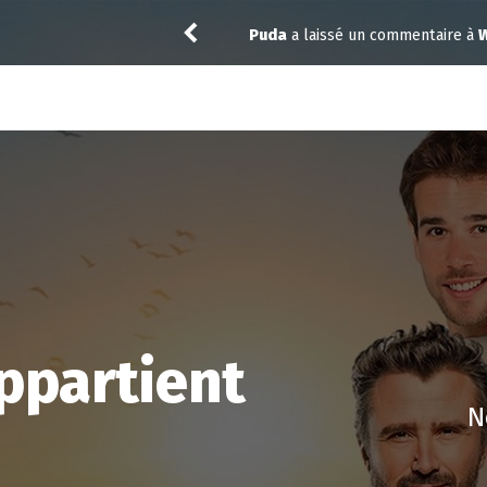
taire à
Widow’s Bay 1.10
toma
a noté
12
à
ppartient
N