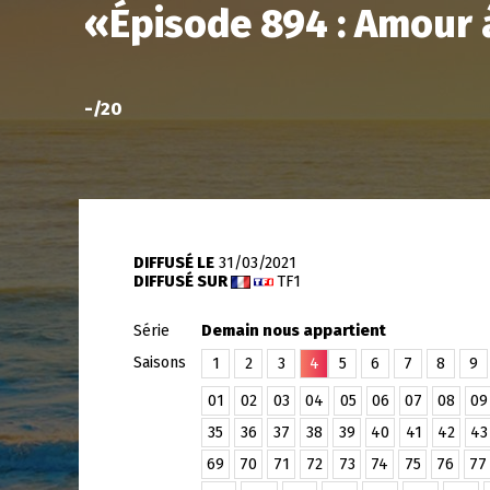
«
Épisode 894 : Amour 
-
/20
DIFFUSÉ LE
31/03/2021
DIFFUSÉ SUR
TF1
Série
Demain nous appartient
Saisons
1
2
3
4
5
6
7
8
9
01
02
03
04
05
06
07
08
09
35
36
37
38
39
40
41
42
43
69
70
71
72
73
74
75
76
77