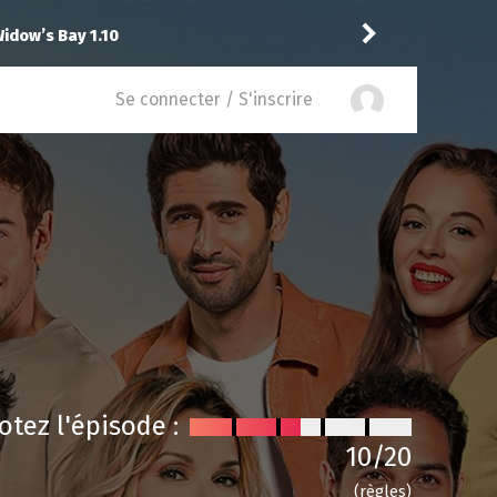
Vic24
rec
Abbott Elementary 2.14
Se connecter / S'inscrire
otez l'épisode :
10
/20
(règles)