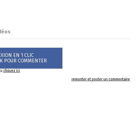
déos
ION EN 1 CLIC
OK POUR COMMENTER
ou
cliquez ici
remonter et poster un commentaire