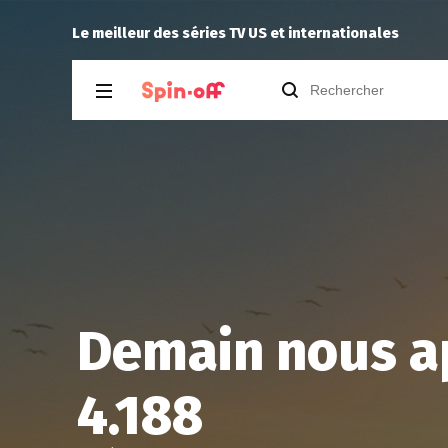
.10
Puda
a laissé un commen
Le meilleur des séries TV US et internationales
Demain nous a
4.188