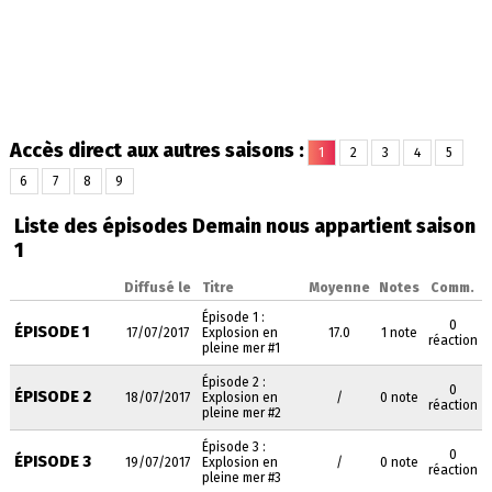
Accès direct aux autres saisons :
1
2
3
4
5
6
7
8
9
Liste des épisodes Demain nous appartient saison
1
Diffusé le
Titre
Moyenne
Notes
Comm.
Épisode 1 :
0
ÉPISODE 1
17/07/2017
Explosion en
17.0
1 note
réaction
pleine mer #1
Épisode 2 :
0
ÉPISODE 2
18/07/2017
Explosion en
/
0 note
réaction
pleine mer #2
Épisode 3 :
0
ÉPISODE 3
19/07/2017
Explosion en
/
0 note
réaction
pleine mer #3