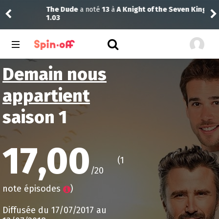
The Dude
a noté
13
à
A Knight of the Seven Kingdoms
bob
1.03
Demain nous
appartient
saison 1
17,00
(1
/20
note épisodes
)
Diffusée du 17/07/2017 au