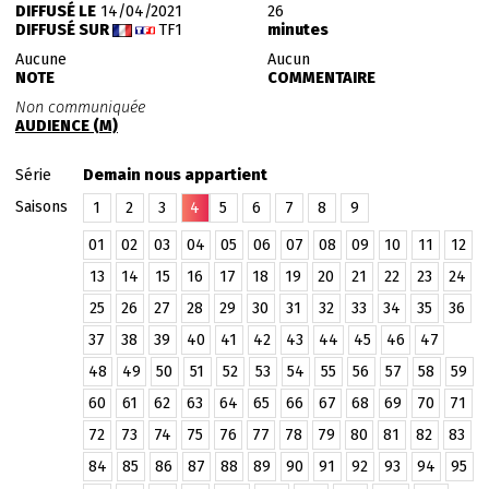
DIFFUSÉ LE
14/04/2021
26
DIFFUSÉ SUR
TF1
minutes
Aucune
Aucun
NOTE
COMMENTAIRE
Non communiquée
AUDIENCE (M)
Série
Demain nous appartient
Saisons
1
2
3
4
5
6
7
8
9
01
02
03
04
05
06
07
08
09
10
11
12
13
14
15
16
17
18
19
20
21
22
23
24
25
26
27
28
29
30
31
32
33
34
35
36
37
38
39
40
41
42
43
44
45
46
47
48
49
50
51
52
53
54
55
56
57
58
59
60
61
62
63
64
65
66
67
68
69
70
71
72
73
74
75
76
77
78
79
80
81
82
83
84
85
86
87
88
89
90
91
92
93
94
95