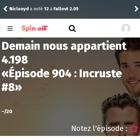
Niclooyd
a noté
12
à
Fallout 2.05
Vic
Demain nous appartient
4.198
«
Épisode 904 : Incruste
#8
»
-
/20
Notez l'épisode :