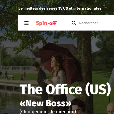
Drannock
a noté
13
à
The Ninth Jedi 1.0
Le meilleur des séries TV US et internationales
The Office (US)
«
New Boss
»
(Changement de direction)