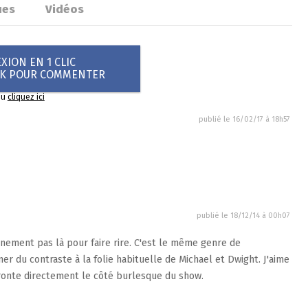
ues
Vidéos
ION EN 1 CLIC
OK POUR COMMENTER
ou
cliquez ici
publié le
16/02/17 à 18h57
publié le
18/12/14 à 00h07
ainement pas là pour faire rire. C'est le même genre de
er du contraste à la folie habituelle de Michael et Dwight. J'aime
ronte directement le côté burlesque du show.