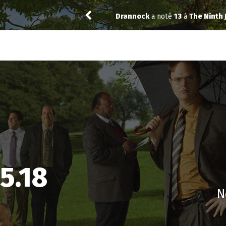
1
Niclooyd
a noté
14
à
Industry 4
 5.18
N