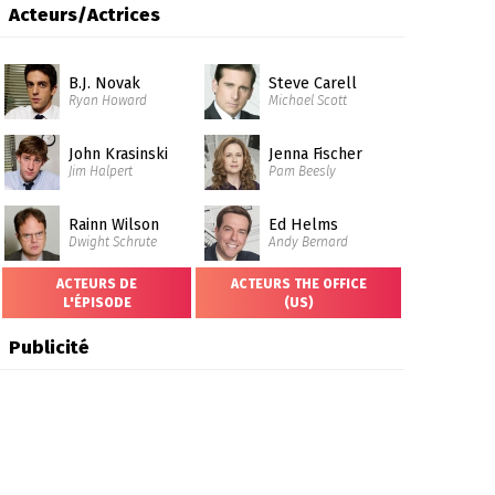
Acteurs/Actrices
B.J. Novak
Steve Carell
Ryan Howard
Michael Scott
John Krasinski
Jenna Fischer
Jim Halpert
Pam Beesly
Rainn Wilson
Ed Helms
Dwight Schrute
Andy Bernard
ACTEURS DE
ACTEURS THE OFFICE
L'ÉPISODE
(US)
Publicité