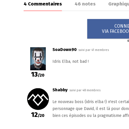
4 Commentaires
46
notes
Graphiq
CONNEX
VIA FACEBO
SoaDown90
suivi par 41 membres
Idris Elba, not bad !
13
/20
Shabby
suivi par 48 membres
Le nouveau boss (idris elba !) n'est cert
personnage que David, il est là pour donn
12
/20
bien ces épisodes ou la pragmatisme aff