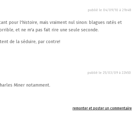
publié le
04/09/10 à 21h48
nt pour l'histoire, mais vraiment nul sinon: blagues ratés et
rrible, et ne m'a pas fait rire une seule seconde.
tent de la séduire, par contre!
publié le
25/03/09 à 22h50
Charles Miner notamment.
remonter et poster un commentaire