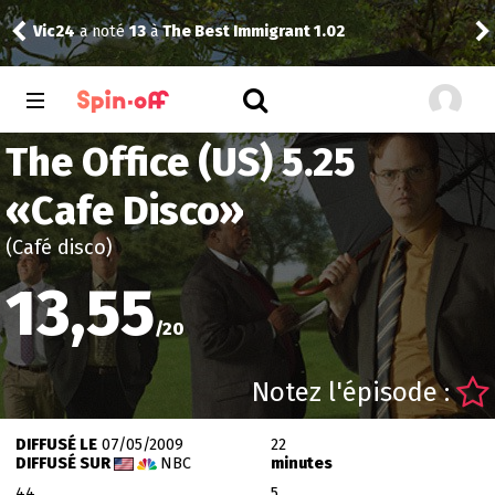
Vic24
a noté
13
à
The Best Immigrant 1.02
craz
The Office (US) 5.25
«
Cafe Disco
»
(Café disco)
13,55
/
20
Notez l'épisode :
DIFFUSÉ LE
07/05/2009
22
DIFFUSÉ SUR
NBC
minutes
44
5