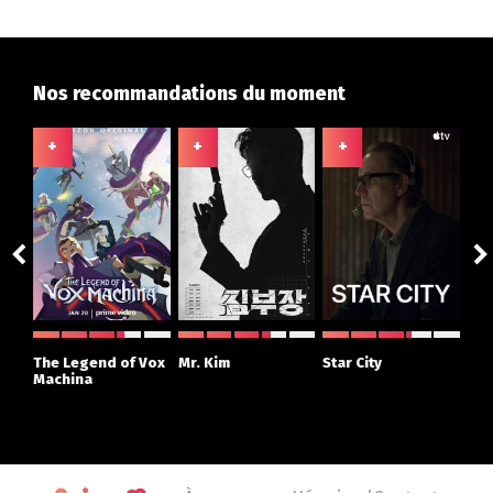
Nos recommandations du moment
+
+
+
+
ght
The Legend of Vox
Mr. Kim
Star City
The
r
Machina