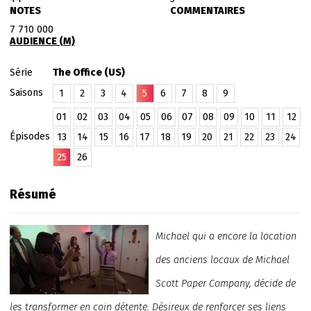
NOTES
COMMENTAIRES
7 710 000
AUDIENCE (M)
Série
The Office (US)
Saisons
1
2
3
4
5
6
7
8
9
01
02
03
04
05
06
07
08
09
10
11
12
Épisodes
13
14
15
16
17
18
19
20
21
22
23
24
25
26
Résumé
Michael qui a encore la location
des anciens locaux de Michael
Scott Paper Company, décide de
les transformer en coin détente. Désireux de renforcer ses liens