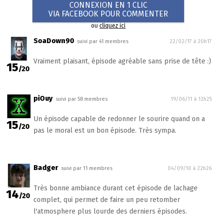
CONNEXION EN 1 CLIC
VIA FACEBOOK POUR COMMENTER
ou
cliquez ici
SoaDown90
suivi par 41 membres
22/02/17 à 20h17
Vraiment plaisant, épisode agréable sans prise de tête :)
15
/20
piOuy
suivi par 58 membres
19/06/11 à 12h25
Un épisode capable de redonner le sourire quand on a
15
/20
pas le moral est un bon épisode. Très sympa.
Badger
suivi par 11 membres
04/09/10 à 22h26
Très bonne ambiance durant cet épisode de lachage
14
/20
complet, qui permet de faire un peu retomber
l'atmosphere plus lourde des derniers épisodes.