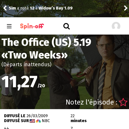
Sim
a noté
12
à
Widow’s Bay 1.09
Dra
The Office (US) 5.19
«
Two Weeks
»
(Départs inattendus)
11,27
/
20
Notez l'épisode :
DIFFUSÉ LE
26/03/2009
22
DIFFUSÉ SUR
NBC
minutes
44
7