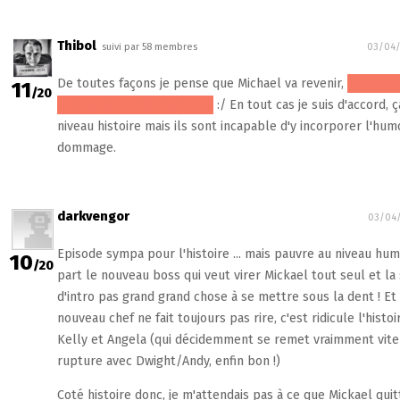
Thibol
suivi par 58 membres
03/04/
De toutes façons je pense que Michael va revenir,
mais pa
11
/20
car l'actrice quitte la série
:/ En tout cas je suis d'accord, 
niveau histoire mais ils sont incapable d'y incorporer l'humo
dommage.
darkvengor
03/04/
Episode sympa pour l'histoire ... mais pauvre au niveau hum
10
/20
part le nouveau boss qui veut virer Mickael tout seul et la
d'intro pas grand grand chose à se mettre sous la dent ! Et
nouveau chef ne fait toujours pas rire, c'est ridicule l'histo
Kelly et Angela (qui décidemment se remet vraimment vite
rupture avec Dwight/Andy, enfin bon !)
Coté histoire donc, je m'attendais pas à ce que Mickael quit