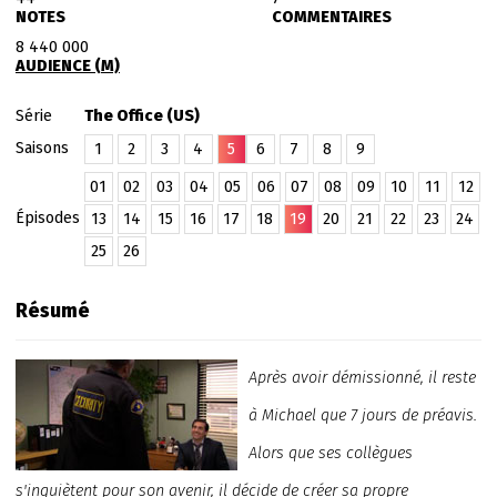
NOTES
COMMENTAIRES
8 440 000
AUDIENCE (M)
Série
The Office (US)
Saisons
1
2
3
4
5
6
7
8
9
01
02
03
04
05
06
07
08
09
10
11
12
Épisodes
13
14
15
16
17
18
19
20
21
22
23
24
25
26
Résumé
Après avoir démissionné, il reste
à Michael que 7 jours de préavis.
Alors que ses collègues
s'inquiètent pour son avenir, il décide de créer sa propre