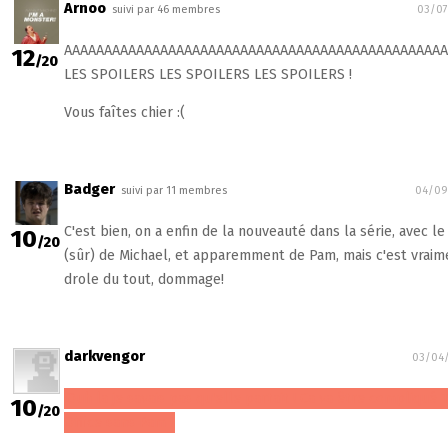
Arnoo
suivi par 46 membres
03/07
AAAAAAAAAAAAAAAAAAAAAAAAAAAAAAAAAAAAAAAAAAAAAAAA
12
/20
LES SPOILERS LES SPOILERS LES SPOILERS !
Vous faîtes chier :(
Badger
suivi par 11 membres
04/09
C'est bien, on a enfin de la nouveauté dans la série, avec l
10
/20
(sûr) de Michael, et apparemment de Pam, mais c'est vraim
drole du tout, dommage!
darkvengor
03/04/
Ouh la je savais pas qu'elle partait ! Ca va être compliqué 
10
/20
Office sans Pam !