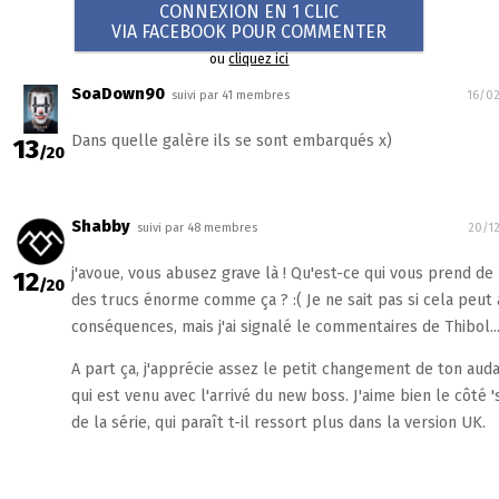
CONNEXION EN 1 CLIC
VIA FACEBOOK POUR COMMENTER
ou
cliquez ici
SoaDown90
suivi par 41 membres
16/02
Dans quelle galère ils se sont embarqués x)
13
/20
Shabby
suivi par 48 membres
20/12
j'avoue, vous abusez grave là ! Qu'est-ce qui vous prend de
12
/20
des trucs énorme comme ça ? :( Je ne sait pas si cela peut 
conséquences, mais j'ai signalé le commentaires de Thibol..
A part ça, j'apprécie assez le petit changement de ton aud
qui est venu avec l'arrivé du new boss. J'aime bien le côté 
de la série, qui paraît t-il ressort plus dans la version UK.