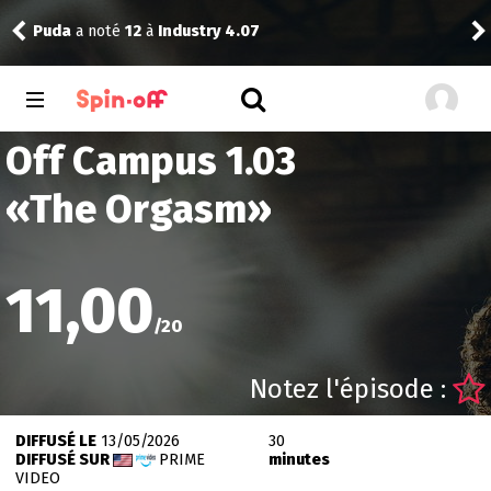
Puda
a noté
12
à
Industry 4.07
Pud
Off Campus 1.03
«
The Orgasm
»
11,00
/
20
Notez l'épisode :
DIFFUSÉ LE
13/05/2026
30
DIFFUSÉ SUR
PRIME
minutes
VIDEO