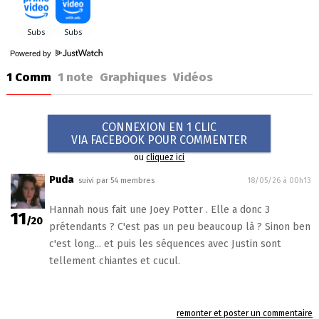
Powered by
1 Comm
1
note
Graphiques
Vidéos
CONNEXION EN 1 CLIC
VIA FACEBOOK POUR COMMENTER
ou
cliquez ici
Puda
suivi par 54 membres
18/05/26 à 00h13
Hannah nous fait une Joey Potter . Elle a donc 3
11
/20
prétendants ? C'est pas un peu beaucoup là ? Sinon ben
c'est long... et puis les séquences avec Justin sont
tellement chiantes et cucul.
remonter et poster un commentaire