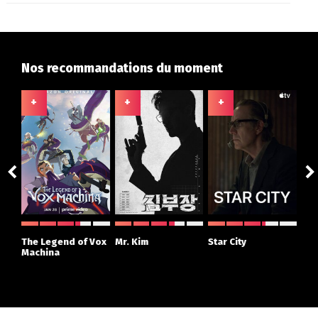
Nos recommandations du moment
+
+
+
+
ght
The Legend of Vox
Mr. Kim
Star City
The
r
Machina