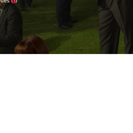
odes
)