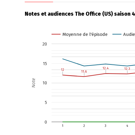
Notes et audiences The Office (US) saison 
Moyenne de l'épisode
Audie
20
15
12.4
12.4
12.3
12.3
12
12
11.6
11.6
Note
10
5
0
1
2
3
4