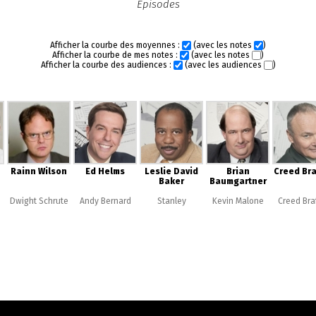
Episodes
Afficher la courbe des moyennes :
(avec les notes
)
Afficher la courbe de mes notes :
(avec les notes
)
Afficher la courbe des audiences :
(avec les audiences
)
Rainn Wilson
Ed Helms
Leslie David
Brian
Creed Bra
Baker
Baumgartner
Dwight Schrute
Andy Bernard
Stanley
Kevin Malone
Creed Bra