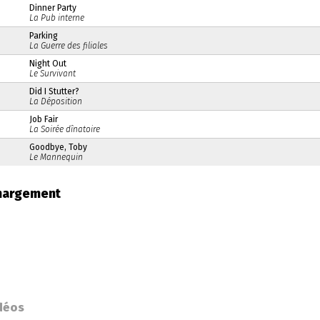
Dinner Party
La Pub interne
Parking
La Guerre des filiales
Night Out
Le Survivant
Did I Stutter?
La Déposition
Job Fair
La Soirée dînatoire
Goodbye, Toby
Le Mannequin
chargement
déos