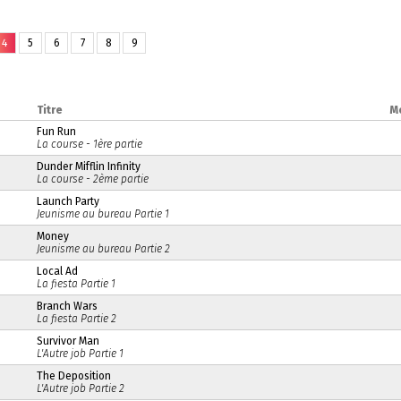
4
5
6
7
8
9
4
Titre
M
Fun Run
La course - 1ère partie
Dunder Mifflin Infinity
La course - 2ème partie
Launch Party
Jeunisme au bureau Partie 1
Money
Jeunisme au bureau Partie 2
Local Ad
La fiesta Partie 1
Branch Wars
La fiesta Partie 2
Survivor Man
L'Autre job Partie 1
The Deposition
L'Autre job Partie 2