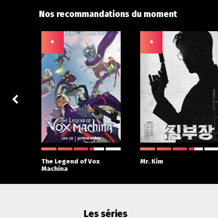
Nos recommandations du moment
+
+
 With
The Legend of Vox
Mr. Kim
Machina
Les séries