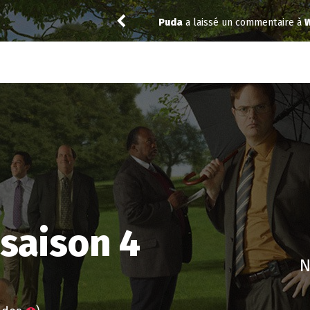
Puda
a laissé un commentaire à
W
saison 4
N