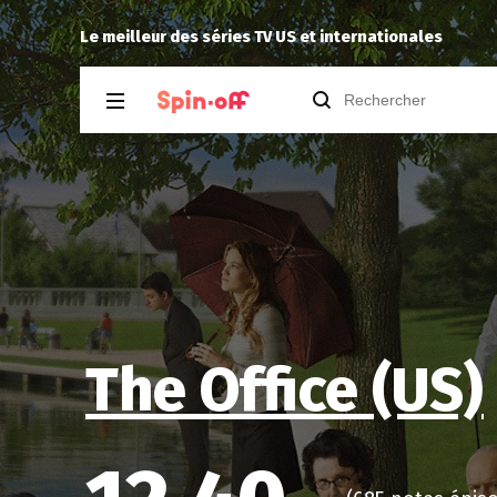
ord 1.09
Puda
a noté
14
à
Widow’s Bay 1.10
Le meilleur des séries TV US et internationales
The Office (US)