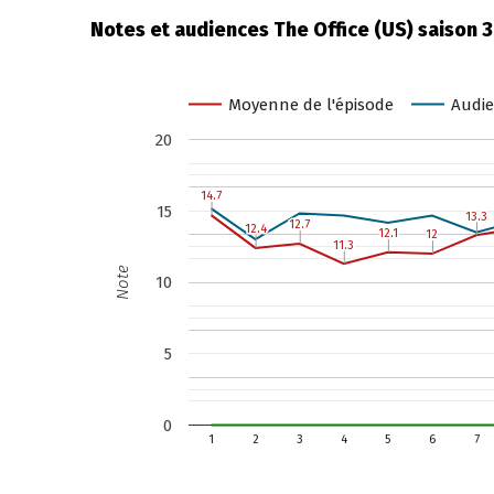
Notes et audiences The Office (US) saison 3
Moyenne de l'épisode
Audie
20
14.7
14.7
15
13.3
13.3
12.7
12.7
12.4
12.4
12.1
12.1
12
12
11.3
11.3
Note
10
5
0
1
2
3
4
5
6
7