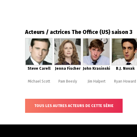
Acteurs / actrices The Office (US) saison 3
Steve Carell
Jenna Fischer
John Krasinski
B.J. Novak
Michael Scott
Pam Beesly
Jim Halpert
Ryan Howard
TOUS LES AUTRES ACTEURS DE CETTE SÉRIE