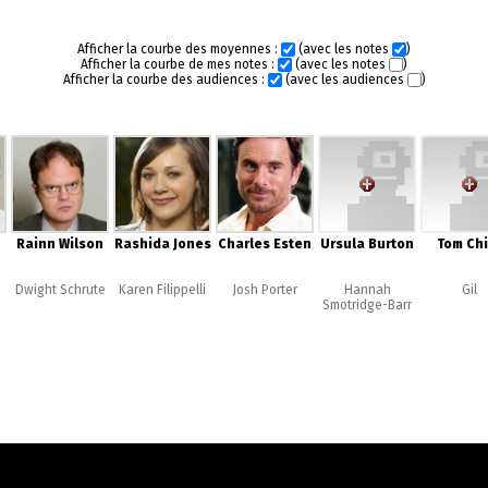
Afficher la courbe des moyennes :
(avec les notes
)
Afficher la courbe de mes notes :
(avec les notes
)
Afficher la courbe des audiences :
(avec les audiences
)
Rainn Wilson
Rashida Jones
Charles Esten
Ursula Burton
Tom Chi
Dwight Schrute
Karen Filippelli
Josh Porter
Hannah
Gil
Smotridge-Barr