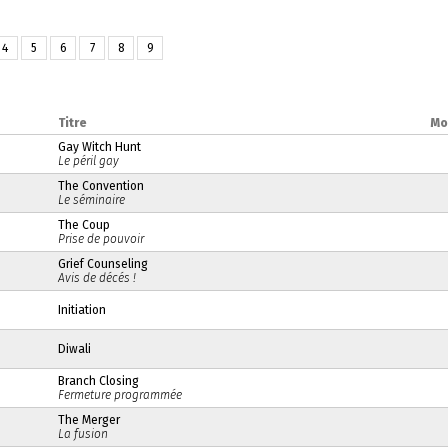
4
5
6
7
8
9
Titre
Mo
Gay Witch Hunt
Le péril gay
The Convention
Le séminaire
The Coup
Prise de pouvoir
Grief Counseling
Avis de décés !
Initiation
Diwali
Branch Closing
Fermeture programmée
The Merger
La fusion