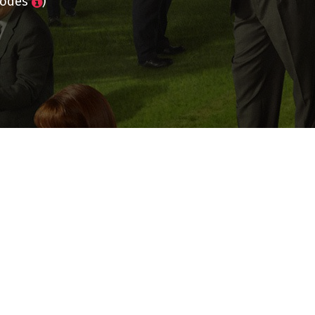
sodes
)