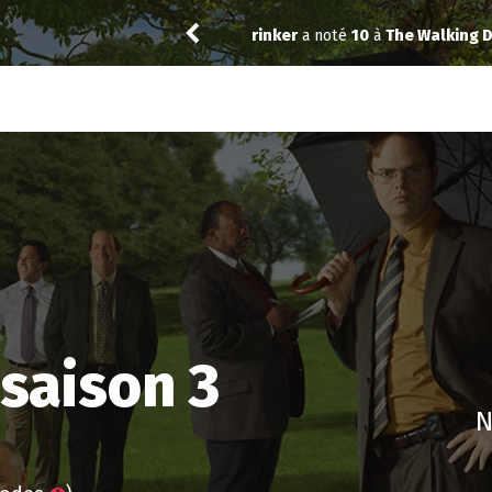
ead City 3.02
Kiddo
a noté
12
à
9-1-1: Nashvil
saison 3
N