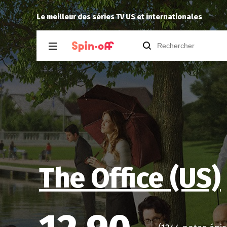
6.06
rinker
a noté
10
à
The Walking Dead: D
Le meilleur des séries TV US et internationales
The Office (US)