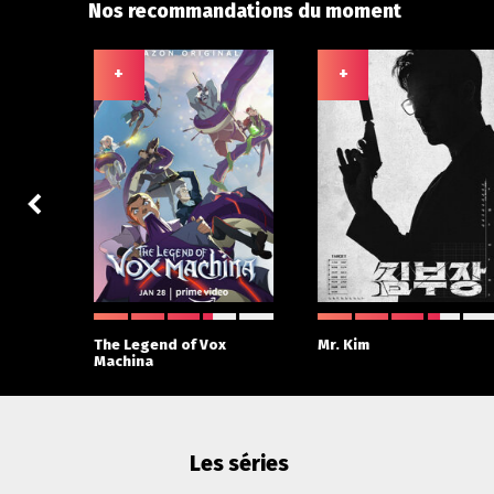
Nos recommandations du moment
+
+
 With
The Legend of Vox
Mr. Kim
Machina
Les séries