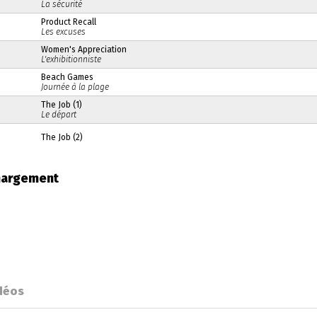
La sécurité
Product Recall
Les excuses
Women's Appreciation
L'exhibitionniste
Beach Games
Journée à la plage
The Job (1)
Le départ
The Job (2)
chargement
déos