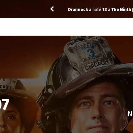
11
Drannock
a noté
13
à
The Ninth J
07
N