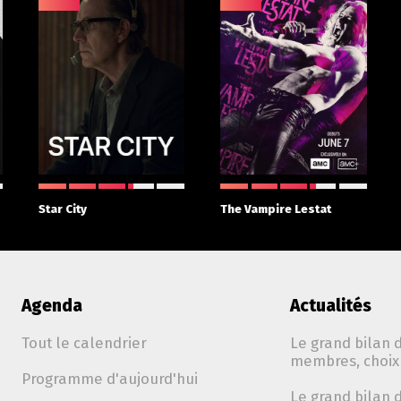
Star City
The Vampire Lestat
Agenda
Actualités
Tout le calendrier
Le grand bilan d
membres, choix 
Programme d'aujourd'hui
Le grand bilan d