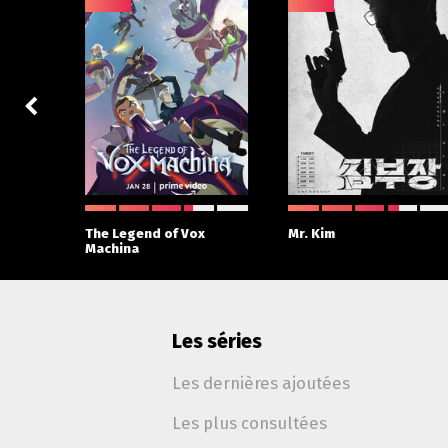
The Legend of Vox
Mr. Kim
Machina
Les séries
Les dernières ajoutées
Les plus consultées