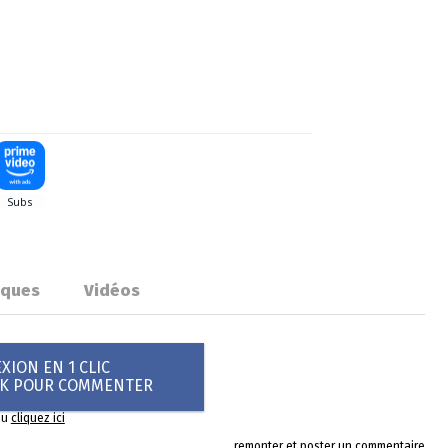
iques
Vidéos
ION EN 1 CLIC
OK POUR COMMENTER
ou
cliquez ici
remonter et poster un commentaire