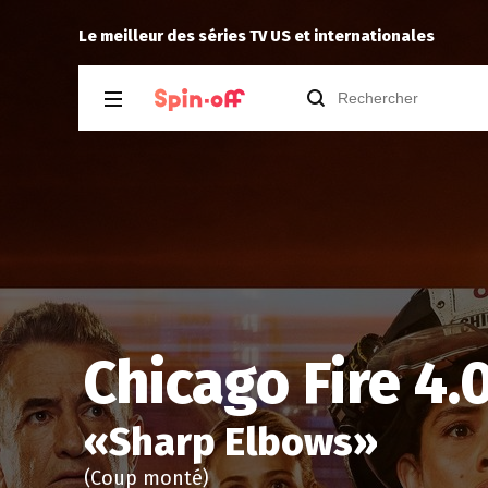
Drannock
a noté
14
à
Stargate SG-1 1.
Le meilleur des séries TV US et internationales
Chicago Fire 4.
«
Sharp Elbows
»
(Coup monté)