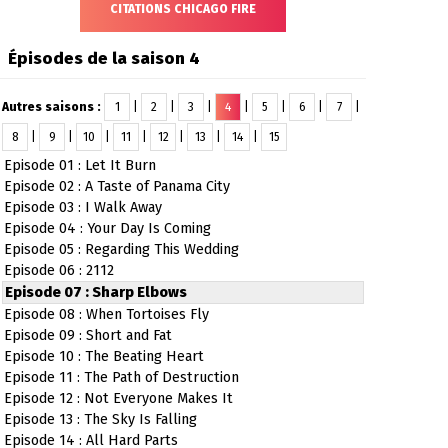
CITATIONS CHICAGO FIRE
Épisodes de la saison 4
Autres saisons :
1
|
2
|
3
|
4
|
5
|
6
|
7
|
8
|
9
|
10
|
11
|
12
|
13
|
14
|
15
Episode 01 : Let It Burn
Episode 02 : A Taste of Panama City
Episode 03 : I Walk Away
Episode 04 : Your Day Is Coming
Episode 05 : Regarding This Wedding
Episode 06 : 2112
Episode 07 : Sharp Elbows
Episode 08 : When Tortoises Fly
Episode 09 : Short and Fat
Episode 10 : The Beating Heart
Episode 11 : The Path of Destruction
Episode 12 : Not Everyone Makes It
Episode 13 : The Sky Is Falling
Episode 14 : All Hard Parts