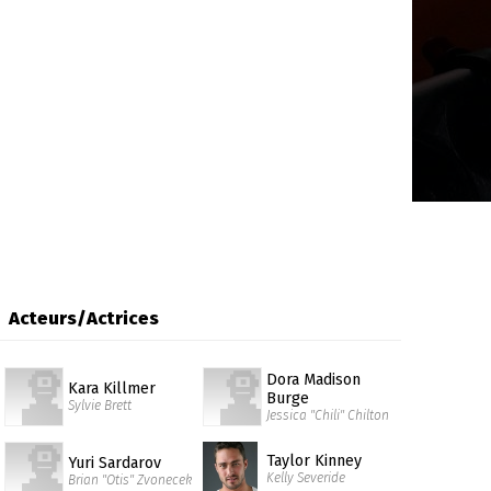
Acteurs/Actrices
Dora Madison
Kara Killmer
Burge
Sylvie Brett
Jessica "Chili" Chilton
Taylor Kinney
Yuri Sardarov
Kelly Severide
Brian "Otis" Zvonecek