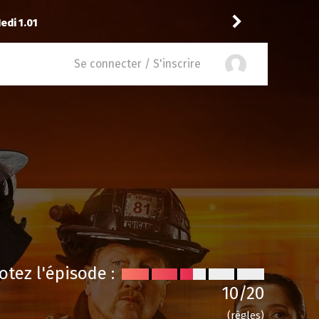
edi 1.01
Niclooyd
a noté
14
à
Indu
Se connecter / S'inscrire
otez l'épisode :
10
/20
(règles)