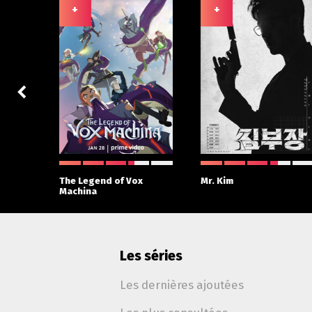
+
+
The Legend of Vox
Mr. Kim
Machina
Les séries
Les dernières ajoutées