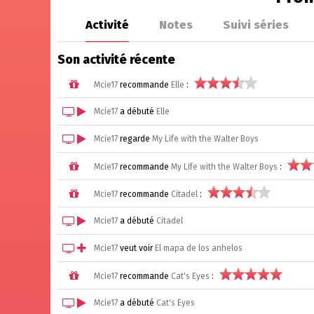
Activité
Notes
Suivi séries
Son activité récente
Mcie17
recommande
Elle
:
Mcie17
a débuté
Elle
Mcie17
regarde
My Life with the Walter Boys
Mcie17
recommande
My Life with the Walter Boys
:
Mcie17
recommande
Citadel
:
Mcie17
a débuté
Citadel
Mcie17
veut voir
El mapa de los anhelos
Mcie17
recommande
Cat's Eyes
:
Mcie17
a débuté
Cat's Eyes