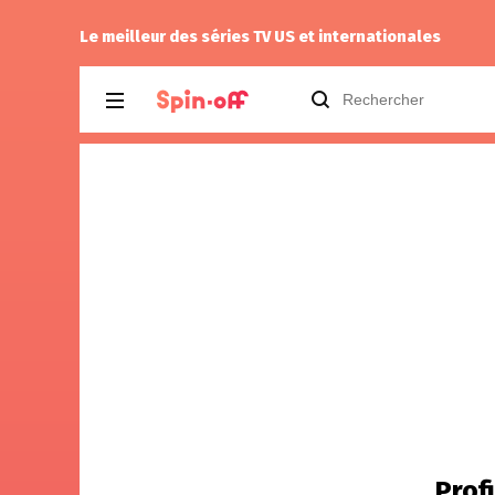
r 2.04
Reisei
a noté
12
à
Spin City 2.14
Le meilleur des séries TV US et internationales
Prof