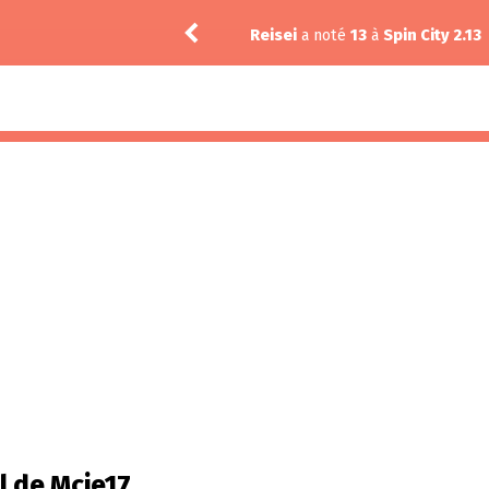
Reisei
a noté
13
à
Spin City 2.13
il de Mcie17