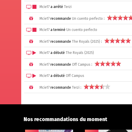
Mcie17
a arrêté
Terzi
Mcie17
recommande
Un cuento perfecto
:
Mcie17
a terminé
Un cuento perfecto
Mcie17
recommande
The Royals (2025)
:
Mcie17
a débuté
The Royals (2025)
Mcie17
recommande
Off Campus
:
Mcie17
a débuté
Off Campus
Mcie17
recommande
Terzi
:
Nos recommandations du moment