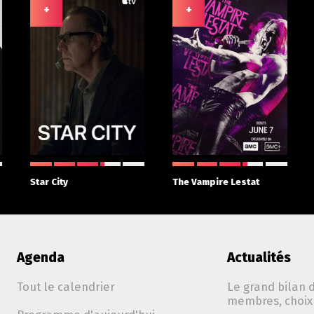
+
+
Star City
The Vampire Lestat
Agenda
Actualités
Tout le calendrier
Le grand bilan d
membres, choix 