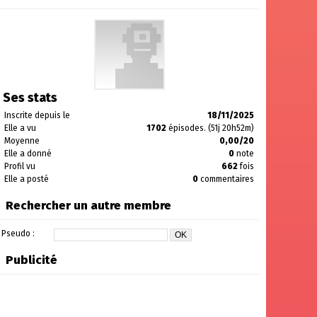
Ses stats
Inscrite depuis le
18/11/2025
Elle a vu
1702
épisodes. (51j 20h52m)
Moyenne
0,00/20
Elle a donné
0
note
Profil vu
662
fois
Elle a posté
0
commentaires
Rechercher un autre membre
Pseudo :
Publicité