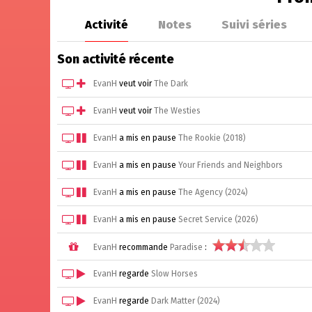
Activité
Notes
Suivi séries
Son activité récente
EvanH
veut voir
The Dark
EvanH
veut voir
The Westies
EvanH
a mis en pause
The Rookie (2018)
EvanH
a mis en pause
Your Friends and Neighbors
EvanH
a mis en pause
The Agency (2024)
EvanH
a mis en pause
Secret Service (2026)
EvanH
recommande
Paradise
:
EvanH
regarde
Slow Horses
EvanH
regarde
Dark Matter (2024)