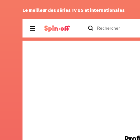
Life's Still Unfair
Lily
recommande
D.P.
Le meilleur des séries TV US et internationales
Prof