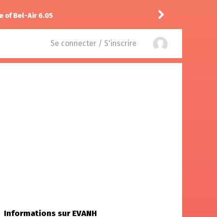
Shinobi666
recommande
e of Bel-Air 6.05
Se connecter / S'inscrire
Informations sur EVANH