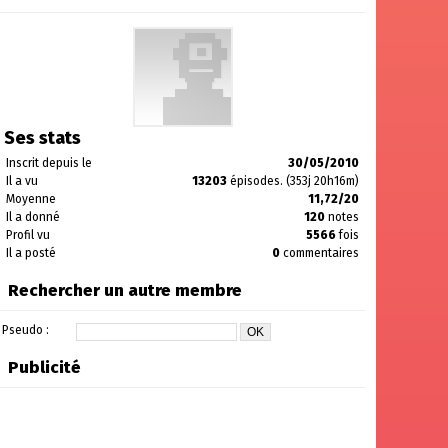
Ses stats
Inscrit depuis le
30/05/2010
Il a vu
13203
épisodes. (353j 20h16m)
Moyenne
11,72/20
Il a donné
120
notes
Profil vu
5566
fois
Il a posté
0
commentaires
Rechercher un autre membre
Pseudo :
Publicité