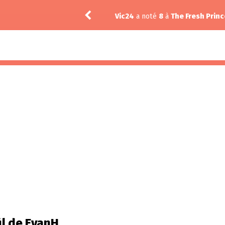
Vic24
a noté
8
à
The Fresh Princ
il de EvanH