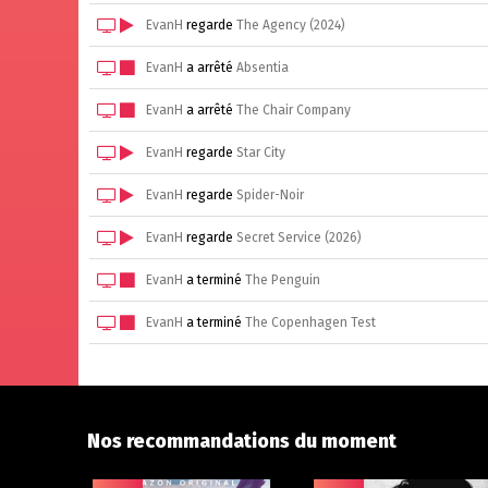
EvanH
regarde
The Agency (2024)
EvanH
a arrêté
Absentia
EvanH
a arrêté
The Chair Company
EvanH
regarde
Star City
EvanH
regarde
Spider-Noir
EvanH
regarde
Secret Service (2026)
EvanH
a terminé
The Penguin
EvanH
a terminé
The Copenhagen Test
Nos recommandations du moment