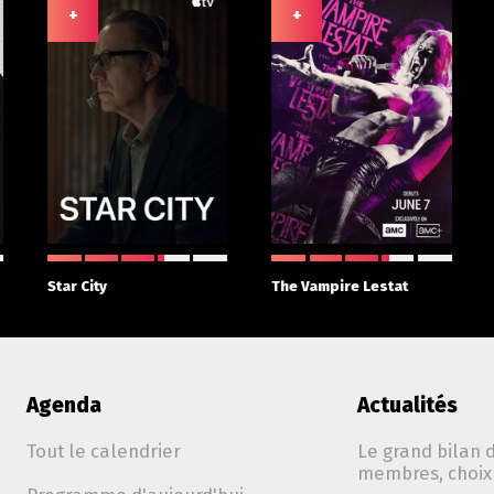
+
+
Star City
The Vampire Lestat
Agenda
Actualités
Tout le calendrier
Le grand bilan d
membres, choix 