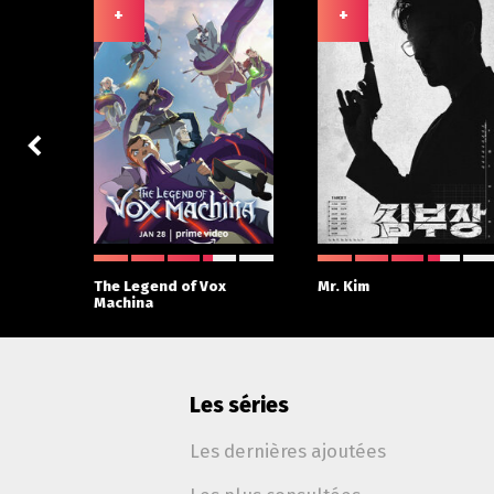
+
+
The Legend of Vox
Mr. Kim
Machina
Les séries
Les dernières ajoutées