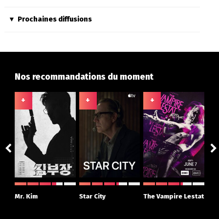
Prochaines diffusions
Nos recommandations du moment
+
+
+
+
ght
Mr. Kim
Star City
The Vampire Lestat
Su
r