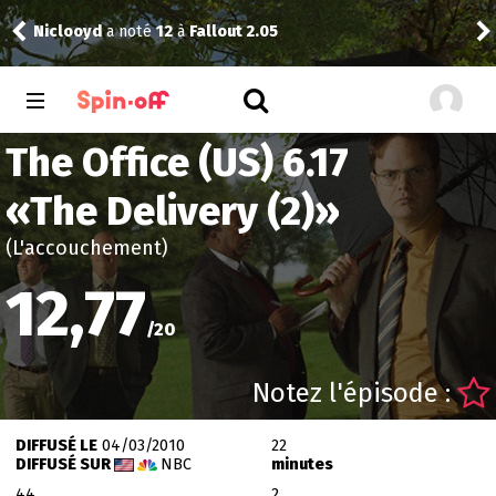
Niclooyd
a noté
12
à
Fallout 2.05
Vic
The Office (US) 6.17
«
The Delivery (2)
»
(L'accouchement)
12,77
/
20
Notez l'épisode :
DIFFUSÉ LE
04/03/2010
22
DIFFUSÉ SUR
NBC
minutes
44
2