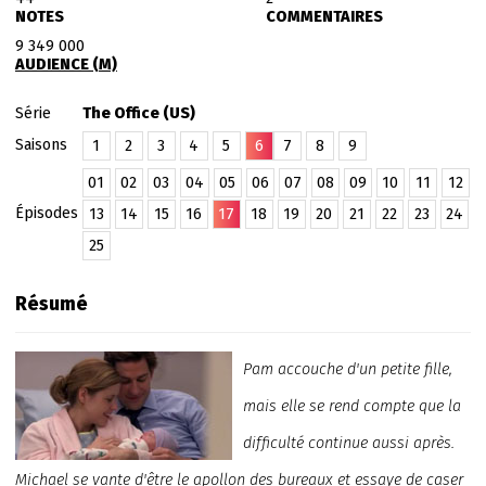
NOTES
COMMENTAIRES
9 349 000
AUDIENCE (M)
Série
The Office (US)
Saisons
1
2
3
4
5
6
7
8
9
01
02
03
04
05
06
07
08
09
10
11
12
Épisodes
13
14
15
16
17
18
19
20
21
22
23
24
25
Résumé
Pam accouche d'un petite fille,
mais elle se rend compte que la
difficulté continue aussi après.
Michael se vante d'être le apollon des bureaux et essaye de caser