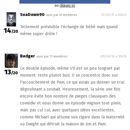
ou
cliquez ici
SoaDown90
suivi par 41 membres
23/03/17 à 00h12
Tellement prévisible l'échange de bébé mais quand
14
/20
même super drôle !
Badger
suivi par 11 membres
09/09/10 à 10h10
Ce double épisode, même s'il est un peu longuet par
13
/20
moment, reste plutot bon. Il se concentre donc sur
l'accouchement de Pam, ce qui aurais pu donner un truc
dégoulinant a souhait. Heuresement, la série une fois
encore évite bon nombre de pieges classiques des
comédie et nous donne un épisode mignon tout plein,
mais pas cul cul, avec quelques idées excellentes,
comme Michael qui allume son cigare dans la maternité
ou Dwight qui détruit la maison de Jim et Pam.