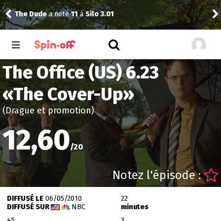
The Dude
a noté
11
à
Silo 3.01
Reis
The Office (US) 6.23
«
The Cover-Up
»
(Drague et promotion)
12,60
/
20
Notez l'épisode :
DIFFUSÉ LE
06/05/2010
22
DIFFUSÉ SUR
NBC
minutes
45
3