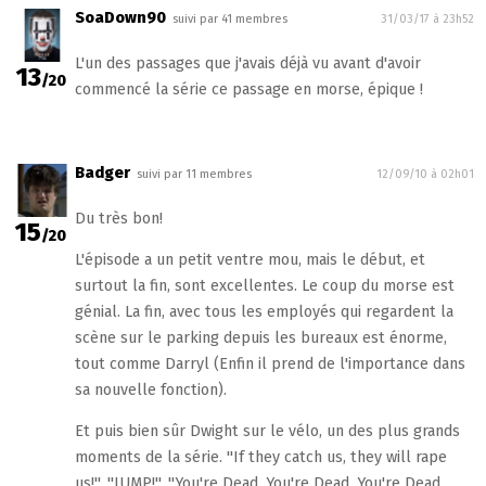
SoaDown90
suivi par 41 membres
31/03/17 à 23h52
L'un des passages que j'avais déjà vu avant d'avoir
13
/20
commencé la série ce passage en morse, épique !
Badger
suivi par 11 membres
12/09/10 à 02h01
Du très bon!
15
/20
L'épisode a un petit ventre mou, mais le début, et
surtout la fin, sont excellentes. Le coup du morse est
génial. La fin, avec tous les employés qui regardent la
scène sur le parking depuis les bureaux est énorme,
tout comme Darryl (Enfin il prend de l'importance dans
sa nouvelle fonction).
Et puis bien sûr Dwight sur le vélo, un des plus grands
moments de la série. ''If they catch us, they will rape
us!'', ''JUMP!'', ''You're Dead, You're Dead, You're Dead,