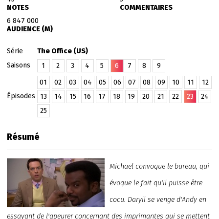
NOTES
COMMENTAIRES
6 847 000
AUDIENCE (M)
Série
The Office (US)
Saisons
1
2
3
4
5
6
7
8
9
01
02
03
04
05
06
07
08
09
10
11
12
Épisodes
13
14
15
16
17
18
19
20
21
22
23
24
25
Résumé
Michael convoque le bureau, qui
évoque le fait qu'il puisse être
cocu. Daryll se venge d'Andy en
essayant de l'apeurer concernant des imprimantes qui se mettent