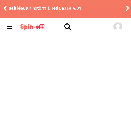
The
sabbia69
a noté
11
à
Ted Lasso 4.01
1.02