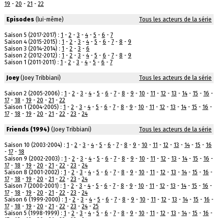
19
-
20
-
21
-
22
Episodes
(lui-même)
Tous les acteurs de la série
Saison 5 (2017-2017) :
1
-
2
-
3
-
4
-
5
-
6
-
7
Saison 4 (2015-2015) :
1
-
2
-
3
-
4
-
5
-
6
-
7
-
8
-
9
Saison 3 (2014-2014) :
1
-
2
-
3
-
6
Saison 2 (2012-2012) :
1
-
2
-
3
-
4
-
5
-
6
-
7
-
8
-
9
Saison 1 (2011-2011) :
1
-
2
-
3
-
4
-
5
-
6
-
7
Joey
(Joey Tribbiani)
Tous les acteurs de la série
Saison 2 (2005-2006) :
1
-
2
-
3
-
4
-
5
-
6
-
7
-
8
-
9
-
10
-
11
-
12
-
13
-
14
-
15
-
16
-
17
-
18
-
19
-
20
-
21
-
22
Saison 1 (2004-2005) :
1
-
2
-
3
-
4
-
5
-
6
-
7
-
8
-
9
-
10
-
11
-
12
-
13
-
14
-
15
-
16
-
17
-
18
-
19
-
20
-
21
-
22
-
23
-
24
Friends (1994)
(Joey Tribbiani)
Tous les acteurs de la série
Saison 10 (2003-2004) :
1
-
2
-
3
-
4
-
5
-
6
-
7
-
8
-
9
-
10
-
11
-
12
-
13
-
14
-
15
-
16
-
17
-
18
Saison 9 (2002-2003) :
1
-
2
-
3
-
4
-
5
-
6
-
7
-
8
-
9
-
10
-
11
-
12
-
13
-
14
-
15
-
16
-
17
-
18
-
19
-
20
-
21
-
22
-
23
-
24
Saison 8 (2001-2002) :
1
-
2
-
3
-
4
-
5
-
6
-
7
-
8
-
9
-
10
-
11
-
12
-
13
-
14
-
15
-
16
-
17
-
18
-
19
-
20
-
21
-
22
-
23
-
24
Saison 7 (2000-2001) :
1
-
2
-
3
-
4
-
5
-
6
-
7
-
8
-
9
-
10
-
11
-
12
-
13
-
14
-
15
-
16
-
17
-
18
-
19
-
20
-
21
-
22
-
23
-
24
Saison 6 (1999-2000) :
1
-
2
-
3
-
4
-
5
-
6
-
7
-
8
-
9
-
10
-
11
-
12
-
13
-
14
-
15
-
16
-
17
-
18
-
19
-
20
-
21
-
22
-
23
-
24
-
25
Saison 5 (1998-1999) :
1
-
2
-
3
-
4
-
5
-
6
-
7
-
8
-
9
-
10
-
11
-
12
-
13
-
14
-
15
-
16
-