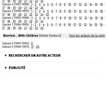
17
-
18
-
19
-
20
-
21
-
22
-
23
-
24
Saison 4 (1997-1998) :
1
-
2
-
3
-
4
-
5
-
6
-
7
-
8
-
9
-
10
-
11
-
12
-
13
-
14
-
15
-
16
-
17
-
18
-
19
-
20
-
21
-
22
-
23
-
24
Saison 3 (1996-1997) :
1
-
2
-
3
-
4
-
5
-
6
-
7
-
8
-
9
-
10
-
11
-
12
-
13
-
14
-
15
-
16
-
17
-
18
-
19
-
20
-
21
-
22
-
23
-
24
-
25
Saison 2 (1995-1996) :
1
-
2
-
3
-
4
-
5
-
6
-
7
-
8
-
9
-
10
-
11
-
12
-
13
-
14
-
15
-
16
-
17
-
18
-
19
-
20
-
21
-
22
-
23
-
24
Saison 1 (1994-1995) :
1
-
2
-
3
-
4
-
5
-
6
-
7
-
8
-
9
-
10
-
11
-
12
-
13
-
14
-
15
-
16
-
17
-
18
-
19
-
20
-
21
-
22
-
23
-
24
Married... With Children
(Vinnie Verducci)
Tous les acteurs de la série
Saison 6 (1991-1992) :
9
Saison 5 (1990-1991) :
17
-
20
RECHERCHER UN AUTRE ACTEUR
PUBLICITÉ