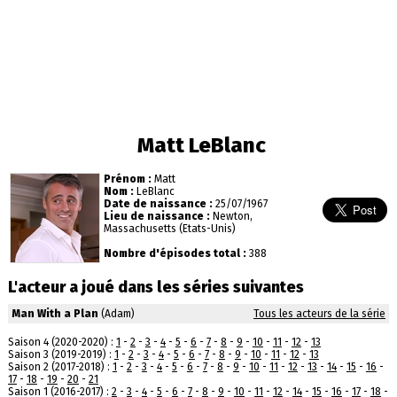
Matt LeBlanc
Prénom :
Matt
Nom :
LeBlanc
Date de naissance :
25/07/1967
Lieu de naissance :
Newton,
Massachusetts (Etats-Unis)
Nombre d'épisodes total :
388
L'acteur a joué dans les séries suivantes
Man With a Plan
(Adam)
Tous les acteurs de la série
Saison 4 (2020-2020) :
1
-
2
-
3
-
4
-
5
-
6
-
7
-
8
-
9
-
10
-
11
-
12
-
13
Saison 3 (2019-2019) :
1
-
2
-
3
-
4
-
5
-
6
-
7
-
8
-
9
-
10
-
11
-
12
-
13
Saison 2 (2017-2018) :
1
-
2
-
3
-
4
-
5
-
6
-
7
-
8
-
9
-
10
-
11
-
12
-
13
-
14
-
15
-
16
-
17
-
18
-
19
-
20
-
21
Saison 1 (2016-2017) :
2
-
3
-
4
-
5
-
6
-
7
-
8
-
9
-
10
-
11
-
12
-
14
-
15
-
16
-
17
-
18
-