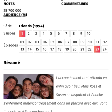
NOTES
COMMENTAIRES
28 700 000
AUDIENCE (M)
Série
Friends (1994)
Saisons
1
2
3
4
5
6
7
8
9
10
01
02
03
04
05
06
07
08
09
10
11
12
Épisodes
13
14
15
16
17
18
19
20
21
22
23
24
Résumé
L'accouchement tant attendu va
enfin avoir lieu. Mais Ross et
Susan se disputent et Phoebe
s'enferment malencontreusement dans un placard avec eux. Vont
ils assister à l'accouchement ?