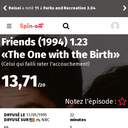
Reisei
a noté
11
à
Parks and Recreation 3.04
Dra
Friends (1994) 1.23
«
The One with the Birth
»
(Celui qui failli rater l'accouchement)
13,71
/
20
Notez l'épisode :
DIFFUSÉ LE
11/05/1995
22
DIFFUSÉ SUR
NBC
minutes
66
5