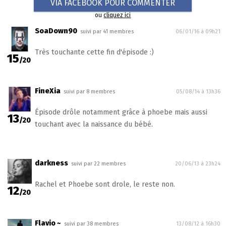
VIA FACEBOOK POUR COMMENTER
ou
cliquez ici
SoaDown90
suivi par 41 membres
06/01/16 à 09h21
Très touchante cette fin d'épisode :)
15
/20
FineXia
suivi par 8 membres
05/08/14 à 13h36
Épisode drôle notamment grâce à phoebe mais aussi
13
/20
touchant avec la naissance du bébé.
darkness
suivi par 22 membres
20/06/13 à 23h24
Rachel et Phoebe sont drole, le reste non.
12
/20
Flavio ~
suivi par 38 membres
13/08/12 à 16h30