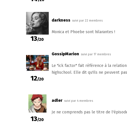
darkness
suivi par 22 membres
Monica et Phoebe sont hilarantes !
13
/20
GossipMarion
suivi par 17 membres
Le "ick factor" fait référence à la relatio
highschool. Elle dit qu'ils ne peuvent pa
12
/20
adler
suivi par 4 membres
Je ne comprends pas le titre de l'épisod
13
/20