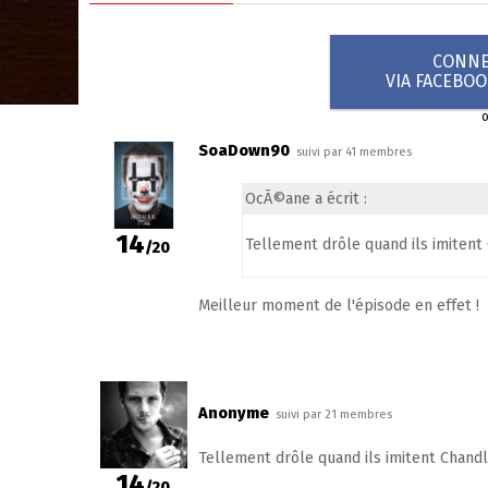
CONNEX
VIA FACEBO
SoaDown90
suivi par 41 membres
OcÃ©ane a écrit :
14
Tellement drôle quand ils imitent 
/20
Meilleur moment de l'épisode en effet !
Anonyme
suivi par 21 membres
Tellement drôle quand ils imitent Chandl
14
/20