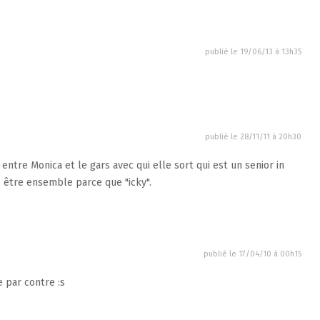
publié le
19/06/13 à 13h35
publié le
28/11/11 à 20h30
n entre Monica et le gars avec qui elle sort qui est un senior in
s être ensemble parce que "icky".
publié le
17/04/10 à 00h15
e par contre :s