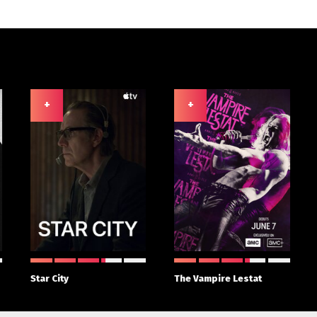
+
+
Star City
The Vampire Lestat