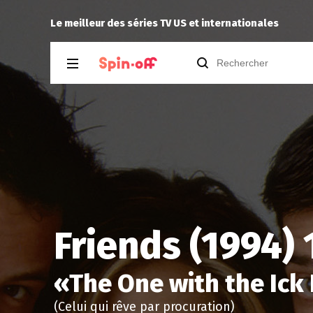
The Dude
a noté
13
à
Silo 3.05
Le meilleur des séries TV US et internationales
Friends (1994) 
«
The One with the Ick 
(Celui qui rêve par procuration)