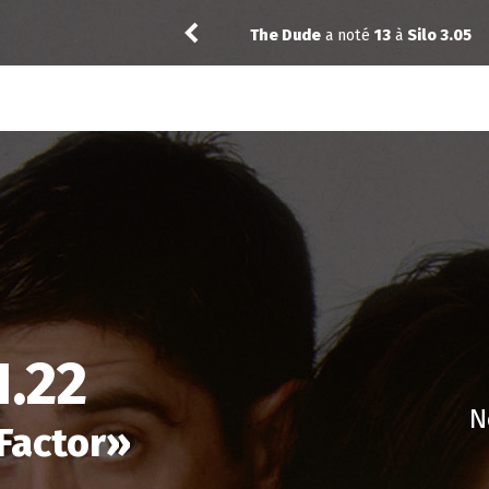
Vic24
a noté
13
à
The Best Imm
1.22
N
Factor
»