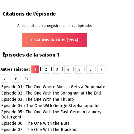
Citations de l'épisode
Aucune citation enregistrée pour cet épisode.
CITATIONS FRIENDS (1994)
Épisodes de la saison 1
Autres saisons :
1
|
2
|
3
|
4
|
5
|
6
|
7
|
8
|
9
|
10
Episode 01 : The One Where Monica Gets a Roommate
Episode 02 : The One With the Sonogram at the End
Episode 03 : The One With the Thumb
Episode 04 : The One With George Stephanopoulos
Episode 05 : The One With the East German Laundry
Detergent
Episode 06 : The One With the Butt
Episode 07 : The One With the Blackout