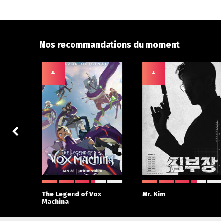
Nos recommandations du moment
+
+
 With
The Legend of Vox
Mr. Kim
Machina