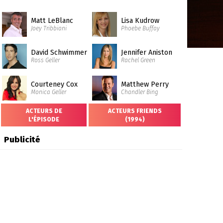
Matt LeBlanc
Lisa Kudrow
Joey Tribbiani
Phoebe Buffay
David Schwimmer
Jennifer Aniston
Ross Geller
Rachel Green
Courteney Cox
Matthew Perry
Monica Geller
Chandler Bing
ACTEURS DE
ACTEURS FRIENDS
L'ÉPISODE
(1994)
Publicité