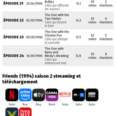
Bullies
59
2
ÉPISODE 21
25/04/1996
13.1
Celui qui affronte
notes
réactions
les voyous
The One with the
Two Parties
62
6
ÉPISODE 22
02/05/1996
14.3
Celui qui faisait
notes
réactions
le bien
The One with the
Chicken Pox
62
5
ÉPISODE 23
09/05/1996
12.5
Celui qui attrape
notes
réactions
la varicelle
The One with
Barry and
63
8
ÉPISODE 24
16/05/1996
Mindy's Wedding
12.8
notes
réactions
Celui qui
embrassait mal
Friends (1994) saison 2 streaming et
téléchargement