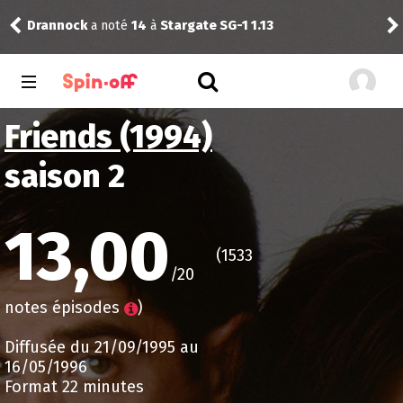
Drannock
a noté
14
à
Stargate SG-1 1.13
Vic
Friends (1994)
saison 2
13,00
(1533
/20
notes épisodes
)
Diffusée du 21/09/1995 au
16/05/1996
Format 22 minutes