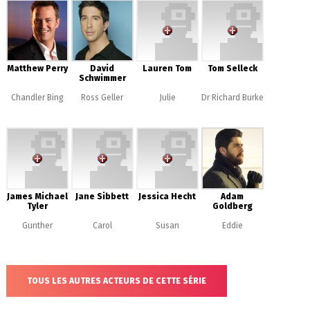
Matthew Perry
David
Lauren Tom
Tom Selleck
Schwimmer
Chandler Bing
Ross Geller
Julie
Dr Richard Burke
James Michael
Jane Sibbett
Jessica Hecht
Adam
Tyler
Goldberg
Gunther
Carol
Susan
Eddie
TOUS LES AUTRES ACTEURS DE CETTE SÉRIE