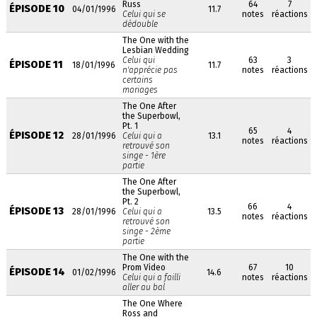
Russ
64
7
ÉPISODE 10
04/01/1996
11.7
Celui qui se
notes
réactions
dédouble
The One with the
Lesbian Wedding
Celui qui
63
3
ÉPISODE 11
18/01/1996
11.7
n'apprécie pas
notes
réactions
certains
mariages
The One After
the Superbowl,
Pt. 1
65
4
ÉPISODE 12
28/01/1996
Celui qui a
13.1
notes
réactions
retrouvé son
singe - 1ère
partie
The One After
the Superbowl,
Pt. 2
66
4
ÉPISODE 13
28/01/1996
Celui qui a
13.5
notes
réactions
retrouvé son
singe - 2ème
partie
The One with the
Prom Video
67
10
ÉPISODE 14
01/02/1996
14.6
Celui qui a failli
notes
réactions
aller au bal
The One Where
Ross and