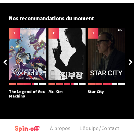
Nos recommandations du moment
+
+
+
+
ght
The Legend of Vox
Mr. Kim
Star City
The
r
Machina
À propos
L'équipe/Contact