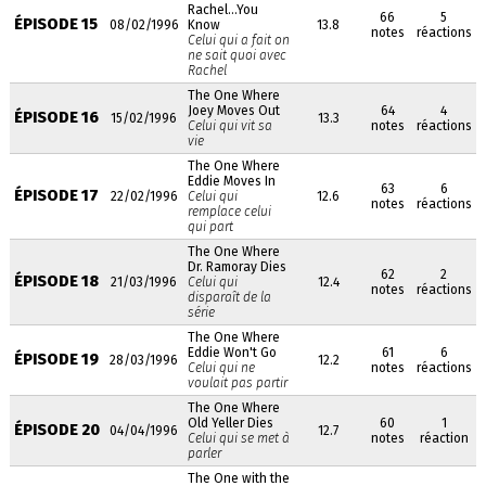
Rachel...You
66
5
ÉPISODE 15
08/02/1996
Know
13.8
notes
réactions
Celui qui a fait on
ne sait quoi avec
Rachel
The One Where
Joey Moves Out
64
4
ÉPISODE 16
15/02/1996
13.3
Celui qui vit sa
notes
réactions
vie
The One Where
Eddie Moves In
63
6
ÉPISODE 17
22/02/1996
Celui qui
12.6
notes
réactions
remplace celui
qui part
The One Where
Dr. Ramoray Dies
62
2
ÉPISODE 18
21/03/1996
Celui qui
12.4
notes
réactions
disparaît de la
série
The One Where
Eddie Won't Go
61
6
ÉPISODE 19
28/03/1996
12.2
Celui qui ne
notes
réactions
voulait pas partir
The One Where
Old Yeller Dies
60
1
ÉPISODE 20
04/04/1996
12.7
Celui qui se met à
notes
réaction
parler
The One with the