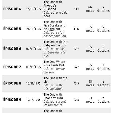
The One with
Phoebe's
66
5
ÉPISODE 4
12/10/1995
Husband
13.1
notes
réactions
Celui qui a viré de
bord
The One with
Five Steaks and
65
5
ÉPISODE 5
19/10/1995
an Eggplant
13.6
notes
réactions
Celui qui se fait
passer pour Bob
The One with the
Baby on the Bus
65
6
ÉPISODE 6
02/11/1995
Celui qui oublie
12.7
notes
réactions
un bébé dans le
bus
The One Where
Ross Finds Out
65
7
ÉPISODE 7
09/11/1995
14.7
Celui qui tombe
notes
réactions
des nues
The One with the
List
65
4
ÉPISODE 8
16/11/1995
13.5
Celui qui a été
notes
réactions
très maladroit
The One with
Phoebe's Dad
63
2
ÉPISODE 9
14/12/1995
12.5
Celui qui cassait
notes
réactions
les radiateurs
The One with