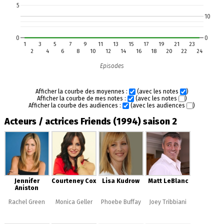
5
10
0
0
1
3
5
7
9
11
13
15
17
19
21
23
2
4
6
8
10
12
14
16
18
20
22
24
Episodes
Afficher la courbe des moyennes :
(avec les notes
)
Afficher la courbe de mes notes :
(avec les notes
)
Afficher la courbe des audiences :
(avec les audiences
)
Acteurs / actrices Friends (1994) saison 2
Jennifer
Courteney Cox
Lisa Kudrow
Matt LeBlanc
Aniston
Rachel Green
Monica Geller
Phoebe Buffay
Joey Tribbiani