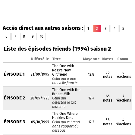
Accès direct aux autres saisons :
1
2
3
4
5
6
7
8
9
10
Liste des épisodes Friends (1994) saison 2
Diffusé le
Titre
Moyenne
Notes
Comm.
The One with
Ross's New
66
6
ÉPISODE 1
21/09/1995
Girlfriend
12.8
notes
réactions
Celui qui a une
nouvelle fiancée
The One with the
Breast Milk
65
7
ÉPISODE 2
28/09/1995
Celui qui
12.4
notes
réactions
détestait le lait
maternel
The One Where
Heckles Dies
66
4
ÉPISODE 3
05/10/1995
Celui qui est mort
12.3
notes
réactions
dans l'appart du
dessous