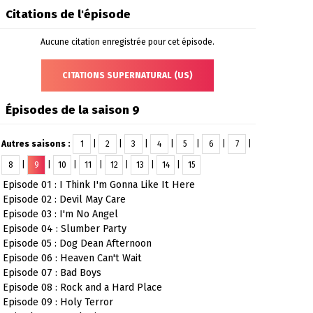
Citations de l'épisode
Aucune citation enregistrée pour cet épisode.
CITATIONS SUPERNATURAL (US)
Épisodes de la saison 9
Autres saisons :
1
|
2
|
3
|
4
|
5
|
6
|
7
|
8
|
9
|
10
|
11
|
12
|
13
|
14
|
15
Episode 01 : I Think I'm Gonna Like It Here
Episode 02 : Devil May Care
Episode 03 : I'm No Angel
Episode 04 : Slumber Party
Episode 05 : Dog Dean Afternoon
Episode 06 : Heaven Can't Wait
Episode 07 : Bad Boys
Episode 08 : Rock and a Hard Place
Episode 09 : Holy Terror