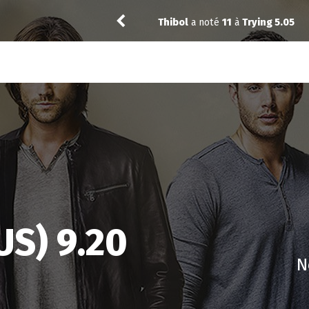
Thibol
a noté
11
à
Trying 5.05
US) 9.20
N