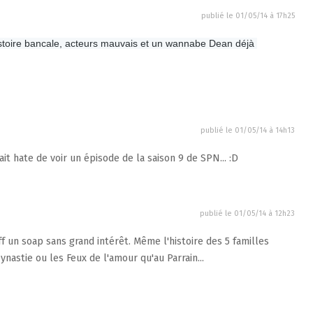
publié le
01/05/14 à 17h25
istoire bancale, acteurs mauvais et un wannabe Dean déjà 
publié le
01/05/14 à 14h13
ait hate de voir un épisode de la saison 9 de SPN... :D
publié le
01/05/14 à 12h23
f un soap sans grand intérêt. Même l'histoire des 5 familles
nastie ou les Feux de l'amour qu'au Parrain...