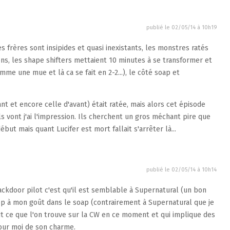
publié le
02/05/14 à 10h19
s frères sont insipides et quasi inexistants, les monstres ratés
ns, les shape shifters mettaient 10 minutes à se transformer et
mme une mue et là ca se fait en 2-2...), le côté soap et
t et encore celle d'avant) était ratée, mais alors cet épisode
ils vont j'ai l'impression. Ils cherchent un gros méchant pire que
but mais quant Lucifer est mort fallait s'arrêter là...
publié le
02/05/14 à 10h14
ckdoor pilot c'est qu'il est semblable à Supernatural (un bon
rop à mon goût dans le soap (contrairement à Supernatural que je
ut ce que l'on trouve sur la CW en ce moment et qui implique des
pour moi de son charme.