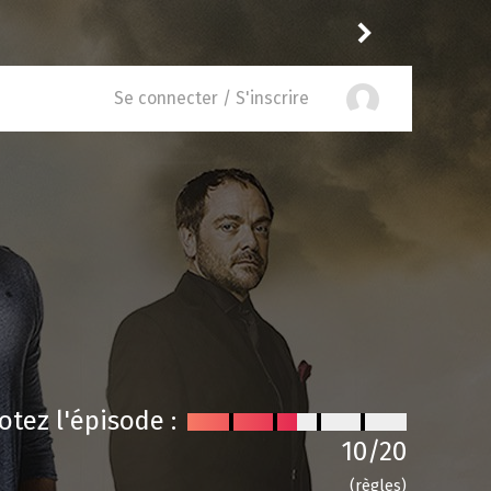
Reisei
a noté
12
à
Spin Ci
Se connecter / S'inscrire
otez l'épisode :
10
/20
(règles)