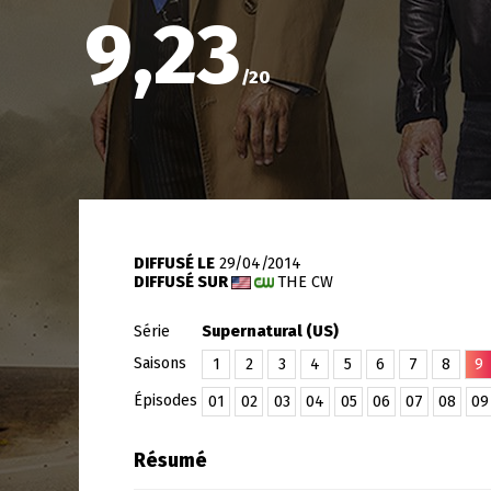
9,23
/
20
DIFFUSÉ LE
29/04/2014
DIFFUSÉ SUR
THE CW
Série
Supernatural (US)
Saisons
1
2
3
4
5
6
7
8
9
Épisodes
01
02
03
04
05
06
07
08
09
Résumé