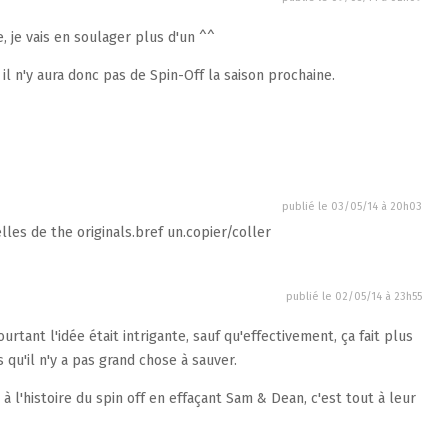
, je vais en soulager plus d'un ^^
 il n'y aura donc pas de Spin-Off la saison prochaine.
publié le
03/05/14 à 20h03
lles de the originals.bref un.copier/coller
publié le
02/05/14 à 23h55
urtant l'idée était intrigante, sauf qu'effectivement, ça fait plus
s qu'il n'y a pas grand chose à sauver.
 à l'histoire du spin off en effaçant Sam & Dean, c'est tout à leur