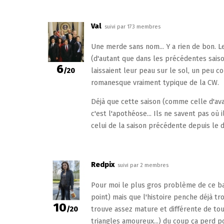
Val
suivi par 173 membres
Une merde sans nom... Y a rien de bon. Le
(d'autant que dans les précédentes saiso
6
/20
laissaient leur peau sur le sol, un peu co
romanesque vraiment typique de la CW.
Déjà que cette saison (comme celle d'avan
c'est l'apothéose... Ils ne savent pas où 
celui de la saison précédente depuis le dé
Redpix
suivi par 2 membres
Pour moi le plus gros problème de ce ba
point) mais que l'histoire penche déjà t
10
/20
trouve assez mature et différente de to
triangles amoureux...) du coup ça perd 