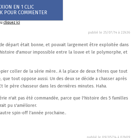
ION EN 1 CLIC
OK POUR COMMENTER
ou
cliquez ici
publié le
25/07/14 à 22h36
de départ était bonne, et pouvait largement être exploitée dans
l'histoire d'amour impossible entre la louve et le polymorphe, et
ier coller de la série mère.. A la place de deux frères que tout
 que tout oppose aussi. Un des deux se décide a chasser après
l. Et le père chasseur dans les dernières minutes. Haha.
e n'ait pas été commandée, parce que l'histoire des 5 familles
rait pu s'améliorer.
 autre spin-off l'année prochaine..
publié le
09/05/14 à 02h09