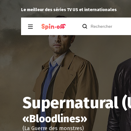
Reisei
a noté
12
à
Spin City 2.16
Le meilleur des séries TV US et internationales
Supernatural (
«
Bloodlines
»
(La Guerre des monstres)