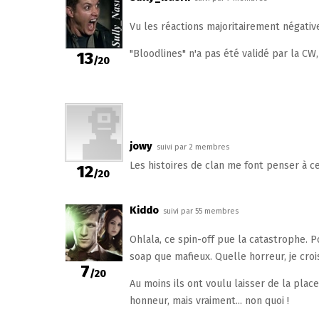
Vu les réactions majoritairement négative
"Bloodlines" n'a pas été validé par la CW,
13
/20
jowy
suivi par 2 membres
Les histoires de clan me font penser à ce
12
/20
Kiddo
suivi par 55 membres
Ohlala, ce spin-off pue la catastrophe. Po
soap que mafieux. Quelle horreur, je croi
7
/20
Au moins ils ont voulu laisser de la place
honneur, mais vraiment... non quoi !