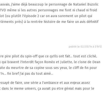
auvais, j'aime déjà beaucoup le personnage de Nataniel Buzolic
 TVD même si les autres personnages me font ni chaud ni froid
ot (ou plutôt l'épisode 2 car on aura surement un pilot qui
éments près) à la rentrée histoire de me faire un avis définitif
publié le
02/05/14 à 01h12
e pire pilot du spin-off que ce qu'ils ont fait... tout est cliché,
x qui bravent l'interdit façon Roméo et Juliette, le clone de Dean
uite du meurtre de sa copine sous ses yeux, le cliff de fin pour
4... fin bref j'ai pas du tout aimé...
essayé de faire, une série a l'ambiance et aux enjeux assez
t dans le meme univers, ça aurait pu etre génial mais pour le