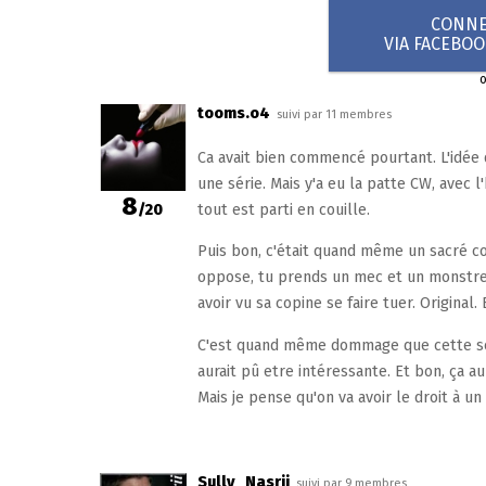
CONNEX
VIA FACEBO
tooms.o4
suivi par 11 membres
Ca avait bien commencé pourtant. L'idée 
une série. Mais y'a eu la patte CW, avec 
8
/20
tout est parti en couille.
Puis bon, c'était quand même un sacré cop
oppose, tu prends un mec et un monstre,
avoir vu sa copine se faire tuer. Origina
C'est quand même dommage que cette séri
aurait pû etre intéressante. Et bon, ça au
Mais je pense qu'on va avoir le droit à un
Sully_Nasrii
suivi par 9 membres