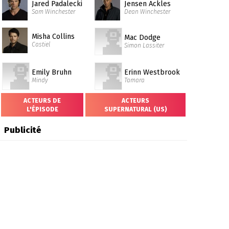
Jared Padalecki
Jensen Ackles
Sam Winchester
Dean Winchester
Misha Collins
Mac Dodge
Castiel
Simon Lassiter
Emily Bruhn
Erinn Westbrook
Mindy
Tamara
ACTEURS DE
ACTEURS
L'ÉPISODE
SUPERNATURAL (US)
Publicité