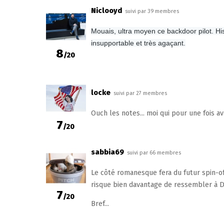
Niclooyd
suivi par 39 membres
Mouais, ultra moyen ce backdoor pilot. H
insupportable et très agaçant.
8
/20
locke
suivi par 27 membres
Ouch les notes... moi qui pour une fois av
7
/20
sabbia69
suivi par 66 membres
Le côté romanesque fera du futur spin-of
risque bien davantage de ressembler à Dy
7
/20
Bref...