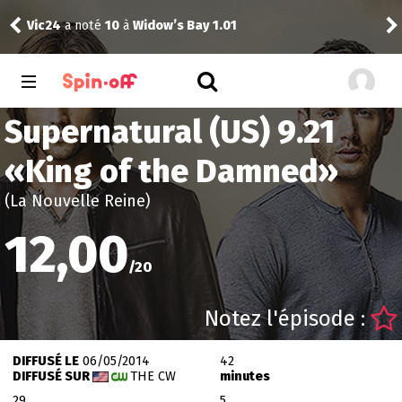
Vic24
a noté
10
à
Widow’s Bay 1.01
The
Supernatural (US) 9.21
«
King of the Damned
»
(La Nouvelle Reine)
12,00
/
20
Notez l'épisode :
DIFFUSÉ LE
06/05/2014
42
DIFFUSÉ SUR
THE CW
minutes
29
5