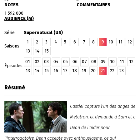
NOTES
COMMENTAIRES
1 592 000
AUDIENCE (M)
Série
Supernatural (US)
1
2
3
4
5
6
7
8
9
10
11
12
Saisons
13
14
15
01
02
03
04
05
06
07
08
09
10
11
12
Épisodes
13
14
15
16
17
18
19
20
21
22
23
Résumé
Castiel capture l'un des anges de
Metatron, et demande à Sam et à
Dean de l'aider pour
l'interrogatoire. Dean accepte avec enthousiasme, ce qui