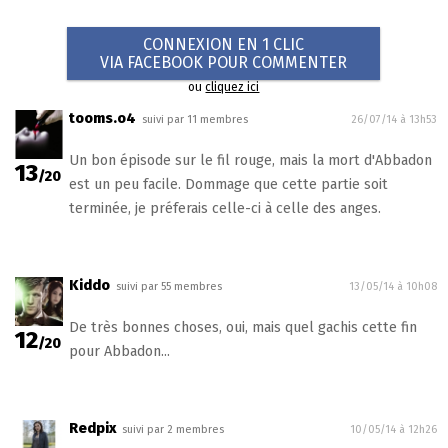
CONNEXION EN 1 CLIC
VIA FACEBOOK POUR COMMENTER
ou
cliquez ici
tooms.o4
suivi par 11 membres
26/07/14 à 13h53
Un bon épisode sur le fil rouge, mais la mort d'Abbadon
13
/20
est un peu facile. Dommage que cette partie soit
terminée, je préferais celle-ci à celle des anges.
Kiddo
suivi par 55 membres
13/05/14 à 10h08
De très bonnes choses, oui, mais quel gachis cette fin
12
/20
pour Abbadon...
Redpix
suivi par 2 membres
10/05/14 à 12h26