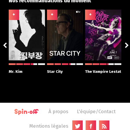
Nos recommandations du moment
+
+
+
+
ght
Mr. Kim
Star City
The Vampire Lestat
Su
r
À propos
L'équipe/Contact
Mentions légales