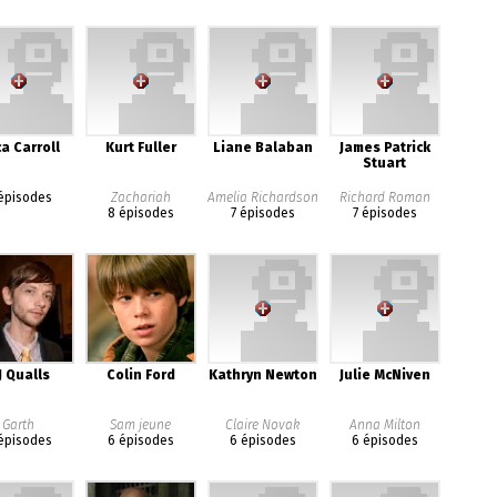
ca Carroll
Kurt Fuller
Liane Balaban
James Patrick
Stuart
épisodes
Zachariah
Amelia Richardson
Richard Roman
8 épisodes
7 épisodes
7 épisodes
J Qualls
Colin Ford
Kathryn Newton
Julie McNiven
Garth
Sam jeune
Claire Novak
Anna Milton
épisodes
6 épisodes
6 épisodes
6 épisodes