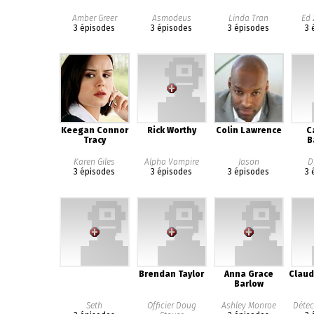
Amber Greer
Asmodeus
Linda Tran
Ed
3 épisodes
3 épisodes
3 épisodes
3 
Keegan Connor
Rick Worthy
Colin Lawrence
C
Tracy
B
Karen Giles
Alpha Vampire
Jason
D
3 épisodes
3 épisodes
3 épisodes
3 
Brendan Taylor
Anna Grace
Claud
Barlow
Seth
Officier Doug
Ashley Monroe
Détec