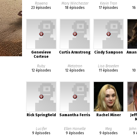
Rowena
Mary Winchester
Kevin Tran
23 épisodes
18 épisodes
17 épisodes
16
Genevieve
Curtis Armstrong
Cindy Sampson
Aman
Cortese
Ruby
Metatron
Lisa Braeden
12 épisodes
12 épisodes
11 épisodes
10
Rick Springfield
Samantha Ferris
Rachel Miner
Jef
Lucifer
Ellen Harvelle
Meg
John
9 épisodes
9 épisodes
9 épisodes
9 