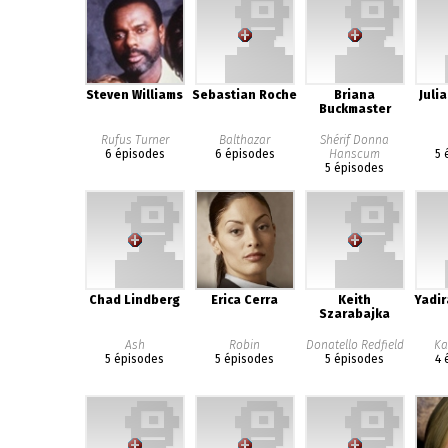
Steven Williams
Sebastian Roche
Briana
Juli
Buckmaster
Rufus Turner
Balthazar
Shérif Donna
6 épisodes
6 épisodes
Hanscum
5 
5 épisodes
Chad Lindberg
Erica Cerra
Keith
Yadir
Szarabajka
Ash
Robin
Donatello Redfield
Ka
5 épisodes
5 épisodes
5 épisodes
4 