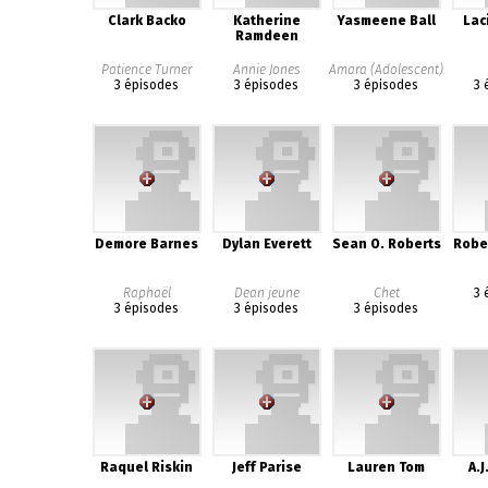
Clark Backo
Katherine
Yasmeene Ball
Laci
Ramdeen
Patience Turner
Annie Jones
Amara (Adolescent)
3 épisodes
3 épisodes
3 épisodes
3 
Demore Barnes
Dylan Everett
Sean O. Roberts
Robe
Raphaël
Dean jeune
Chet
3 
3 épisodes
3 épisodes
3 épisodes
Raquel Riskin
Jeff Parise
Lauren Tom
A.J