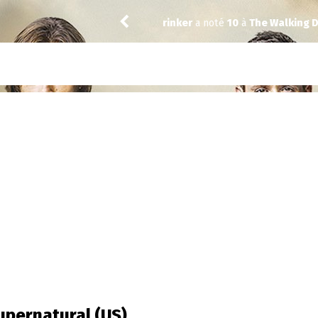
rinker
a noté
10
à
The Walking Dead: Dead City 3.
upernatural (US)