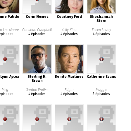
nne Palicki
Corin Nemec
Courtney Ford
Shoshannah
Stern
ca Lee Moore
Christian Campbell
Kelly Kline
Eileen Leahy
épisodes
4 épisodes
4 épisodes
4 épisodes
 Lynn Aycox
Sterling K.
Benito Martinez
Katherine Evans
Brown
Meg
Gordon Walker
Edgar
Maggie
épisodes
4 épisodes
4 épisodes
3 épisodes