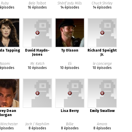
Ruby
Bela Talbot
Shérif Jody Mills
Chuck Shirley
 épisodes
16 épisodes
14 épisodes
14 épisodes
da Tapping
David Haydn-
Ty Olsson
Richard Speight
Jones
Jr.
Naomi
Mr. Ketch
Eli
le concierge
 épisodes
10 épisodes
10 épisodes
10 épisodes
frey Dean
Lisa Berry
Emily Swallow
Morgan
 Winchester
Jack / Nephilim
Billie
Amara
épisodes
8 épisodes
8 épisodes
8 épisodes