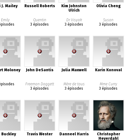
 J. Mailey
Russell Roberts
Kim Johnston
Olivia Cheng
Ulrich
Emily
Quentin
Dr Visyak
Susan
épisodes
3 épisodes
3 épisodes
3 épisodes
rt Moloney
John DeSantis
Julia Maxwell
Karin Konoval
épisodes
Freeman Daggett
Mère de tous
Mme Curry
3 épisodes
3 épisodes
3 épisodes
. Buckley
Travis Wester
Danneel Harris
Christopher
Heyerdahl