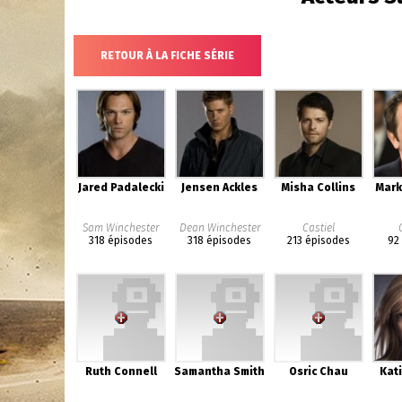
RETOUR À LA FICHE SÉRIE
Jared Padalecki
Jensen Ackles
Misha Collins
Mark
Sam Winchester
Dean Winchester
Castiel
318 épisodes
318 épisodes
213 épisodes
92
Ruth Connell
Samantha Smith
Osric Chau
Kat