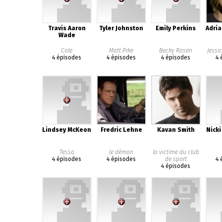
Travis Aaron
Tyler Johnston
Emily Perkins
Adria
Wade
Cole
Matt Pike
Becky Rosen
Jessi
4 épisodes
4 épisodes
4 épisodes
4 
Lindsey McKeon
Fredric Lehne
Kavan Smith
Nicki
Tessa
le démon
la victime du club
4 épisodes
4 épisodes
de sport
4 
4 épisodes