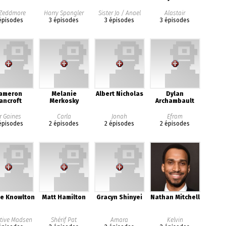
 Zeddmore
Harry Spangler
Sister Jo / Anael
Alastair
épisodes
3 épisodes
3 épisodes
3 épisodes
ameron
Melanie
Albert Nicholas
Dylan
ancroft
Merkosky
Archambault
r Gaines
Carla
Jonah
Efram
épisodes
2 épisodes
2 épisodes
2 épisodes
e Knowlton
Matt Hamilton
Gracyn Shinyei
Nathan Mitchell
tive Madsen
Shérif Pat
Amara
Kelvin