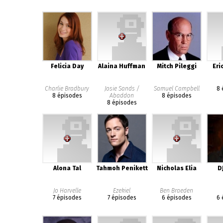
Felicia Day
Alaina Huffman
Mitch Pileggi
Eri
Charlie Bradbury
Josie Sands /
Samuel Campbell
8 
8 épisodes
Abaddon
8 épisodes
8 épisodes
Alona Tal
Tahmoh Penikett
Nicholas Elia
D
Jo Harvelle
Ezekiel
Ben Braeden
7 épisodes
7 épisodes
6 épisodes
6 