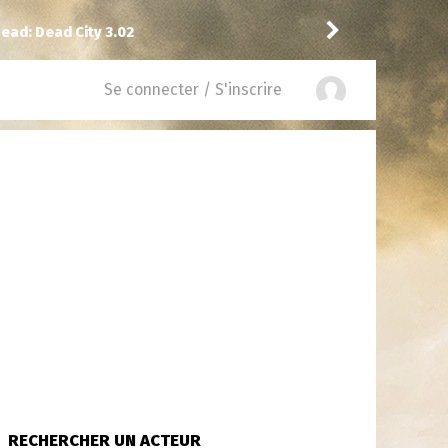
02
Kiddo
a noté
12
à
9-1-1: Nashville 1.04
Se connecter / S'inscrire
RECHERCHER UN ACTEUR