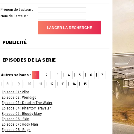
Prénom de l'acteur :
Nom de l'acteur :
PUBLICITÉ
EPISODES DE LA SERIE
Autres saisons :
1
|
2
|
3
|
4
|
5
|
6
|
7
|
8
|
9
|
10
|
11
|
12
|
13
|
14
|
15
Episode 01 : Pilot
Episode 02 : Wendigo
Episode 03 : Dead In The Water
Episode 04 : Phantom Traveler
Episode 05 : Bloody Mary
Episode 06 : Skin
Episode 07 : Hook Man
Episode 08 : Bugs