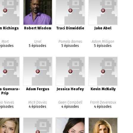
an Richings
Robert Wisdom
Traci Dinwiddie
Jake Abel
Mort
Uriel
Pamela Barnes
Adam Milligan
épisodes
5 épisodes
5 épisodes
5 épisodes
a Guevara-
Adam Fergus
Jessica Heafey
Kevin McNally
Prip
ia Nieves
Mick Davies
Gwen Campbell
Frank Devereaux
épisodes
4 épisodes
4 épisodes
4 épisodes