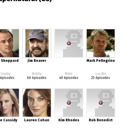
 Sheppard
Jim Beaver
Mark Pellegrino
Crowley
Bobby
Miles
Lucifer
 épisodes
60 épisodes
40 épisodes
25 épisodes
ie Cassidy
Lauren Cohan
Kim Rhodes
Rob Benedict