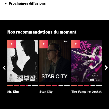
Prochaines diffusions
Nos recommandations du moment
+
+
+
+
ght
Mr. Kim
Star City
The Vampire Lestat
Su
r