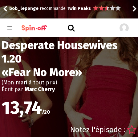
bob
bob_leponge
recommande
Twin Peaks
Desperate Housewives
1.20
«
Fear No More
»
(Mon mari à tout prix)
Écrit par
Marc Cherry
13,74
/
20
Notez l'épisode :