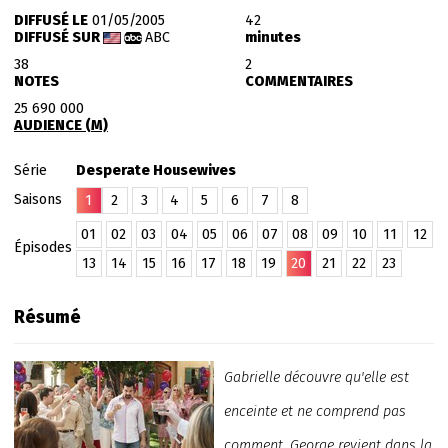
DIFFUSÉ LE
01/05/2005
42
DIFFUSÉ SUR
ABC
minutes
38
2
NOTES
COMMENTAIRES
25 690 000
AUDIENCE (M)
Série
Desperate Housewives
Saisons
1
2
3
4
5
6
7
8
01
02
03
04
05
06
07
08
09
10
11
12
Épisodes
13
14
15
16
17
18
19
20
21
22
23
Résumé
Gabrielle découvre qu'elle est
enceinte et ne comprend pas
comment. George revient dans la