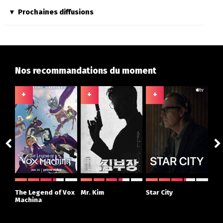
Prochaines diffusions
Nos recommandations du moment
+
+
+
+
ght
The Legend of Vox
Mr. Kim
Star City
The
r
Machina