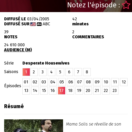
Notez l'épisode :
DIFFUSÉ LE
03/04/2005
42
DIFFUSÉ SUR
ABC
minutes
39
2
NOTES
COMMENTAIRES
24 610 000
AUDIENCE (M)
Série
Desperate Housewives
Saisons
1
2
3
4
5
6
7
8
01
02
03
04
05
06
07
08
09
10
11
12
Épisodes
13
14
15
16
17
18
19
20
21
22
23
Résumé
Mama Solis se réveille de son