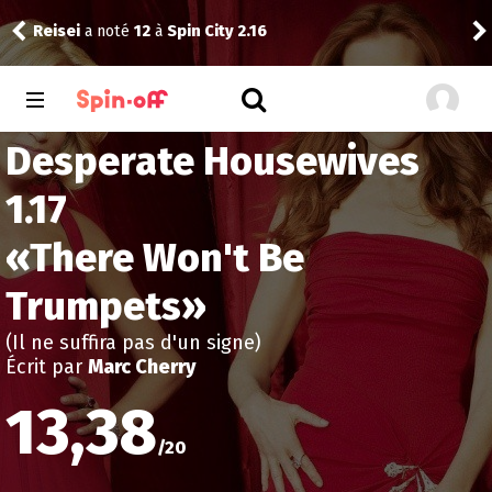
Reisei
a noté
12
à
Spin City 2.16
Thib
Desperate Housewives
1.17
«
There Won't Be
Trumpets
»
(Il ne suffira pas d'un signe)
Écrit par
Marc Cherry
13,38
/
20