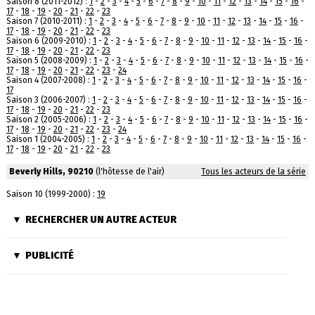
Saison 8 (2011-2012) :
1
-
2
-
3
-
4
-
5
-
6
-
7
-
8
-
9
-
10
-
11
-
12
-
13
-
14
-
15
-
16
-
17
-
18
-
19
-
20
-
21
-
22
-
23
Saison 7 (2010-2011) :
1
-
2
-
3
-
4
-
5
-
6
-
7
-
8
-
9
-
10
-
11
-
12
-
13
-
14
-
15
-
16
-
17
-
18
-
19
-
20
-
21
-
22
-
23
Saison 6 (2009-2010) :
1
-
2
-
3
-
4
-
5
-
6
-
7
-
8
-
9
-
10
-
11
-
12
-
13
-
14
-
15
-
16
-
17
-
18
-
19
-
20
-
21
-
22
-
23
Saison 5 (2008-2009) :
1
-
2
-
3
-
4
-
5
-
6
-
7
-
8
-
9
-
10
-
11
-
12
-
13
-
14
-
15
-
16
-
17
-
18
-
19
-
20
-
21
-
22
-
23
-
24
Saison 4 (2007-2008) :
1
-
2
-
3
-
4
-
5
-
6
-
7
-
8
-
9
-
10
-
11
-
12
-
13
-
14
-
15
-
16
-
17
Saison 3 (2006-2007) :
1
-
2
-
3
-
4
-
5
-
6
-
7
-
8
-
9
-
10
-
11
-
12
-
13
-
14
-
15
-
16
-
17
-
18
-
19
-
20
-
21
-
22
-
23
Saison 2 (2005-2006) :
1
-
2
-
3
-
4
-
5
-
6
-
7
-
8
-
9
-
10
-
11
-
12
-
13
-
14
-
15
-
16
-
17
-
18
-
19
-
20
-
21
-
22
-
23
-
24
Saison 1 (2004-2005) :
1
-
2
-
3
-
4
-
5
-
6
-
7
-
8
-
9
-
10
-
11
-
12
-
13
-
14
-
15
-
16
-
17
-
18
-
19
-
20
-
21
-
22
-
23
Beverly Hills, 90210
(l'hôtesse de l'air)
Tous les acteurs de la série
Saison 10 (1999-2000) :
19
RECHERCHER UN AUTRE ACTEUR
PUBLICITÉ