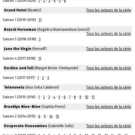
Saison 1 (2024-2024) :
1
-
2
-
3
-
4
-
5
-
6
Grand Hotel
(Beatriz)
Tous les acteurs de la série
Saison 1 (2019-2019) :
11
BoJack Horseman
(Angelica Buenaventura (voice))
Tous les acteurs de la série
Saison 5 (2018-2018) :
3
Jane the Virgin
(Herself)
Tous les acteurs de la série
Saison 4 (2017-2018) :
11
Decline and Fall
(Margot Beste-Chetwynde)
Tous les acteurs de la série
Saison 1 (2017-2017) :
1
-
2
-
3
Telenovela
(Ana Sofia Calderon)
Tous les acteurs de la série
Saison 1 (2015-2016) :
1
-
2
-
3
-
4
-
5
-
6
-
7
-
8
-
9
-
10
-
11
Brooklyn Nine-Nine
(Sophia Perez)
Tous les acteurs de la série
Saison 2 (2014-2015) :
6
-
9
-
14
-
15
Desperate Housewives
(Gabrielle Solis)
Tous les acteurs de la série