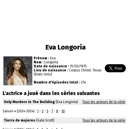
Eva Longoria
Prénom :
Eva
Nom :
Longoria
Date de naissance :
15/03/1975
Lieu de naissance :
Corpus Christi, Texas
(Etats-Unis)
Nombre d'épisodes total :
214
L'actrice a joué dans les séries suivantes
Only Murders in The Building
(Eva Longoria)
Tous les acteurs de la série
Saison 4 (2024-2024) :
1
-
3
-
5
-
7
-
8
-
10
Tierra de mujeres
(Gala Scott)
Tous les acteurs de la série