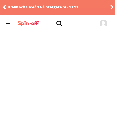
Drannock
a noté
14
à
Stargate SG-1 1.13
Vic